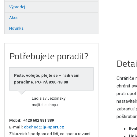
Výprodej
Akce
Novinka
Potřebujete poradit?
Detai
Pište, volejte, ptejte se – rádi vám
Chrániče n
poradíme. PO-PÁ 8:00-18:00
chránit sv
proti opot
Ladislav Jezdinský
nastavitel
majitel e-shopu
zabraňují 
poškrábán
Mobil:
+420 602 881 389
E-mail:
obchod@jp-sport.cz
Kval
Zákaznická podpora od lidí, co sportu rozumí.
Univ