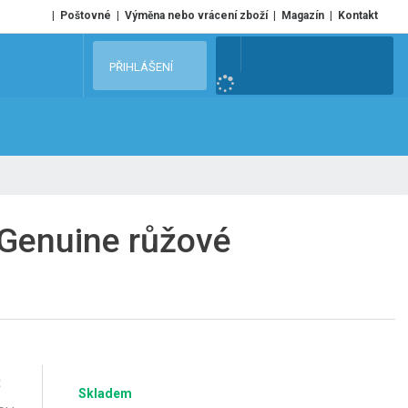
Poštovné
Výměna nebo vrácení zboží
Magazín
Kontakt
V
PŘIHLÁŠENÍ
y
h
l
e
d
a
t
 Genuine růžové
č
Skladem