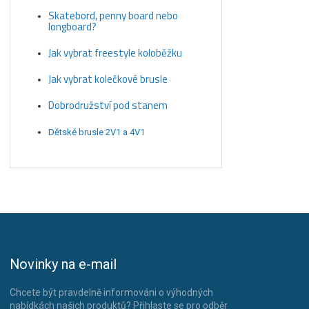
Skatebord, penny board nebo
longboard?
Jak vybrat freestyle koloběžku
Jak vybrat kolečkové brusle
Dobrodružství pod stanem
Dětské brusle 2V1 a 4V1
Novinky na e-mail
Chcete být pravdelně informováni o výhodných
nabídkách našich produktů? Přihlaste se pro odběr