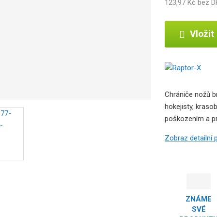
123,97 Kč bez 
Vložit
Chrániče nožů b
hokejisty, krasob
poškozením a pro
Zobraz detailní
ZNÁME
SVÉ