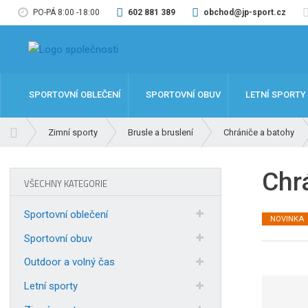
PO-PÁ 8:00 -18:00
602 881 389
obchod@jp-sport.cz
SPORTOVNÍ OBLEČENÍ
SPORTOVNÍ OBUV
LETNÍ SPORTY
Ú
Zimní sporty
Brusle a bruslení
Chrániče a batohy
v
o
Chr
d
VŠECHNY KATEGORIE
n
í
Sportovní oblečení
NOVINKA
s
t
Sportovní obuv
r
Outdoor a volný čas
a
n
Letní sporty
a