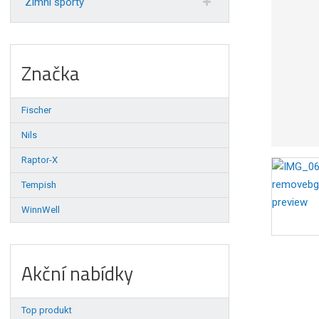
Zimní sporty
Značka
Fischer
Nils
Raptor-X
Tempish
WinnWell
Akční nabídky
Top produkt