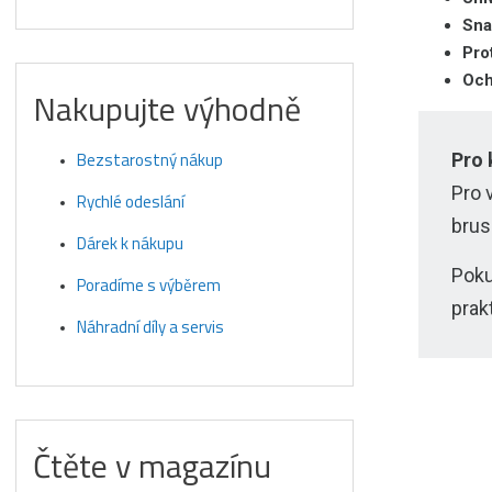
Sna
Pro
Och
Nakupujte výhodně
Bezstarostný nákup
Pro 
Pro 
Rychlé odeslání
brus
Dárek k nákupu
Poku
Poradíme s výběrem
prak
Náhradní díly a servis
Čtěte v magazínu