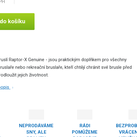
DPH
 do košíku
ruslí Raptor-X Genuine - jsou praktickým doplňkem pro všechny
ruslaře nebo rekreační bruslaře, kteří chtějí chránit své brusle před
dloužit jejich životnost.
 popis
NEPRODÁVÁME
RÁDI
BEZPRO
SNY, ALE
POMŮŽEME
VRÁCEN