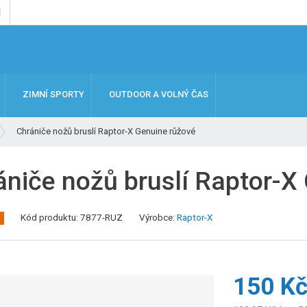
ZIMNÍ SPORTY
OUTDOOR A VOLNÝ ČAS
Chrániče nožů bruslí Raptor-X Genuine růžové
ániče nožů bruslí Raptor-X
Kód produktu:
7877-RUZ
Výrobce:
Raptor-X
150 K