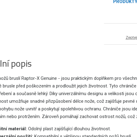
PRODUKT
Zeptej
lní popis
ožů bruslí Raptor-X Genuine - jsou praktickým doplňkem pro všechny h
é brusle před poškozením a prodloužit jejich životnost. Tyto chrániče
řebení a současně lehký. Díky univerzálnímu designu a velikosti jsou 
nost umožňuje snadné přizpůsobení délce nože, což zajišťuje pevné u
pohybu nože uvnitř a poskytují spolehlivou ochranu. Chrániče jsou ideá
ím nebo protržením. Zároveň pomáhají zachovat ostrost nožů, což
itní materiál:
Odolný plast zajišťující dlouhou životnost.
erzální použití:
Kompatibilní s většinou standardních nožů bruslí.