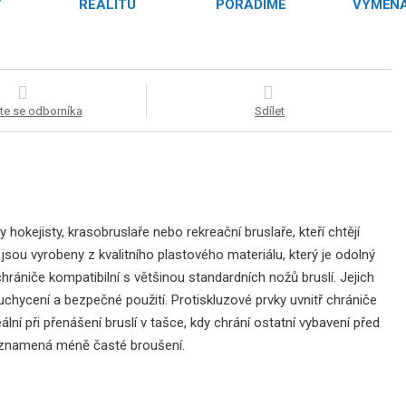
Y
REALITU
PORADÍME
VÝMĚNA
te se odborníka
Sdílet
okejisty, krasobruslaře nebo rekreační bruslaře, kteří chtějí
 jsou vyrobeny z kvalitního plastového materiálu, který je odolný
chrániče kompatibilní s většinou standardních nožů bruslí. Jejich
chycení a bezpečné použití. Protiskluzové prvky uvnitř chrániče
lní při přenášení bruslí v tašce, kdy chrání ostatní vybavení před
 znamená méně časté broušení.