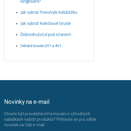
longboard?
Jak vybrat freestyle koloběžku
Jak vybrat kolečkové brusle
Dobrodružství pod stanem
Dětské brusle 2V1 a 4V1
Novinky na e-mail
Chcete být pravdelně informováni o výhodných
nabídkách našich produktů? Přihlaste se pro odběr
novinek na Váš e-mail