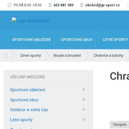
PO-PÁ 8:00 -18:00
602 881 389
obchod@jp-sport.cz
SPORTOVNÍ OBLEČENÍ
SPORTOVNÍ OBUV
LETNÍ SPORTY
Ú
Zimní sporty
Brusle a bruslení
Chrániče a batohy
v
o
Chr
d
VŠECHNY KATEGORIE
n
í
Sportovní oblečení
s
t
Sportovní obuv
r
Outdoor a volný čas
a
n
Letní sporty
a
Tempish