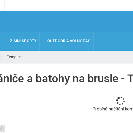
ZIMNÍ SPORTY
OUTDOOR A VOLNÝ ČAS
Tempish
ániče a batohy na brusle -
Probíhá načítání ko