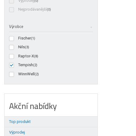
Výprodej
(0)
Nejprodávanější
(0)
Výrobce
Fischer
(1)
Nils
(3)
Raptor-X
(8)
Tempish
(2)
WinnWell
(2)
Akční nabídky
Top produkt
Výprodej