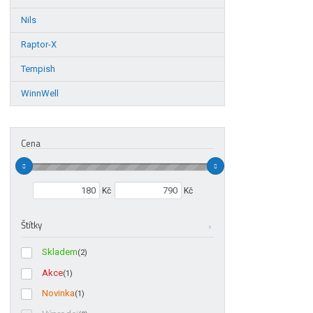
Nils
Raptor-X
Tempish
WinnWell
Cena
Min. hodnota
Max. hodnota
Kč
Kč
Štítky
Skladem
(2)
Akce
(1)
Novinka
(1)