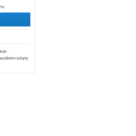
DPH
ick -
eciálními úchyty