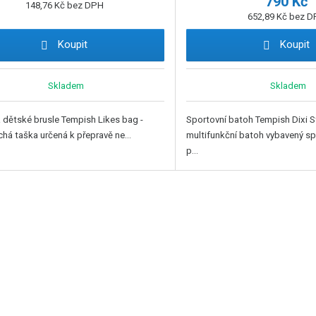
790 Kč
148,76 Kč bez DPH
652,89 Kč bez 
Koupit
Koupit
Skladem
Skladem
 dětské brusle Tempish Likes bag -
Sportovní batoh Tempish Dixi St
há taška určená k přepravě ne...
multifunkční batoh vybavený sp
p...