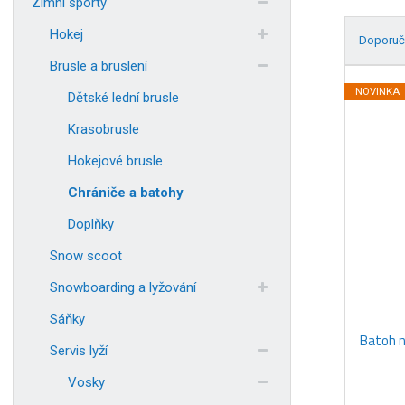
Zimní sporty
Hokej
Doporuč
Brusle a bruslení
Ř
a
NOVINKA
Dětské lední brusle
z
Krasobrusle
e
n
Hokejové brusle
í
Chrániče a batohy
p
r
Doplňky
o
d
Snow scoot
u
Snowboarding a lyžování
k
t
Sáňky
ů
Batoh n
Servis lyží
Vosky