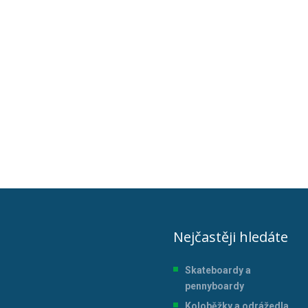
Nejčastěji hledáte
Skateboardy a
pennyboardy
Koloběžky a odrážedla