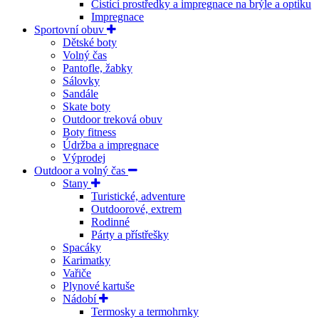
Čistící prostředky a impregnace na brýle a optiku
Impregnace
Sportovní obuv
Dětské boty
Volný čas
Pantofle, žabky
Sálovky
Sandále
Skate boty
Outdoor treková obuv
Boty fitness
Údržba a impregnace
Výprodej
Outdoor a volný čas
Stany
Turistické, adventure
Outdoorové, extrem
Rodinné
Párty a přístřešky
Spacáky
Karimatky
Vařiče
Plynové kartuše
Nádobí
Termosky a termohrnky