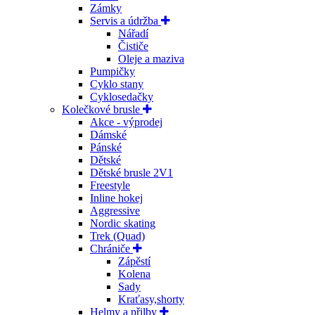
Zámky
Servis a údržba
Nářadí
Čističe
Oleje a maziva
Pumpičky
Cyklo stany
Cyklosedačky
Kolečkové brusle
Akce - výprodej
Dámské
Pánské
Dětské
Dětské brusle 2V1
Freestyle
Inline hokej
Aggressive
Nordic skating
Trek (Quad)
Chrániče
Zápěstí
Kolena
Sady
Kraťasy,shorty
Helmy a přilby