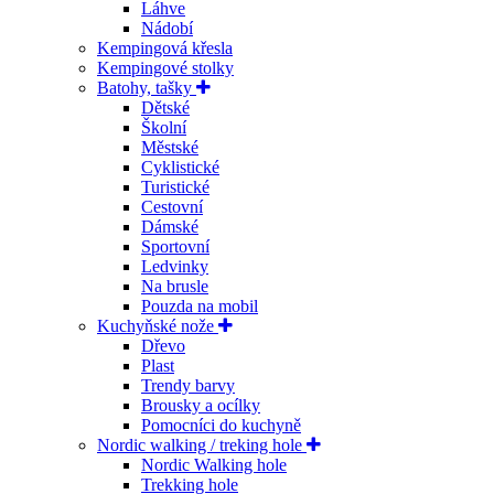
Láhve
Nádobí
Kempingová křesla
Kempingové stolky
Batohy, tašky
Dětské
Školní
Městské
Cyklistické
Turistické
Cestovní
Dámské
Sportovní
Ledvinky
Na brusle
Pouzda na mobil
Kuchyňské nože
Dřevo
Plast
Trendy barvy
Brousky a ocílky
Pomocníci do kuchyně
Nordic walking / treking hole
Nordic Walking hole
Trekking hole