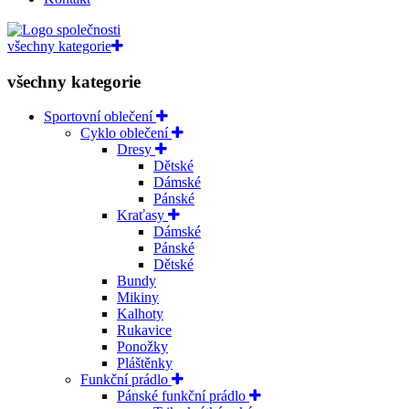
všechny kategorie
všechny kategorie
Sportovní oblečení
Cyklo oblečení
Dresy
Dětské
Dámské
Pánské
Kraťasy
Dámské
Pánské
Dětské
Bundy
Mikiny
Kalhoty
Rukavice
Ponožky
Pláštěnky
Funkční prádlo
Pánské funkční prádlo