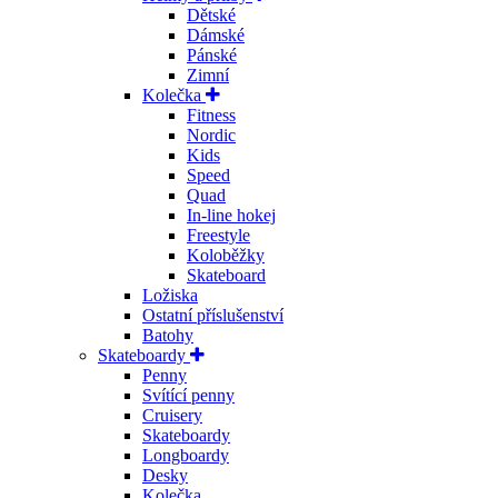
Dětské
Dámské
Pánské
Zimní
Kolečka
Fitness
Nordic
Kids
Speed
Quad
In-line hokej
Freestyle
Koloběžky
Skateboard
Ložiska
Ostatní příslušenství
Batohy
Skateboardy
Penny
Svítící penny
Cruisery
Skateboardy
Longboardy
Desky
Kolečka