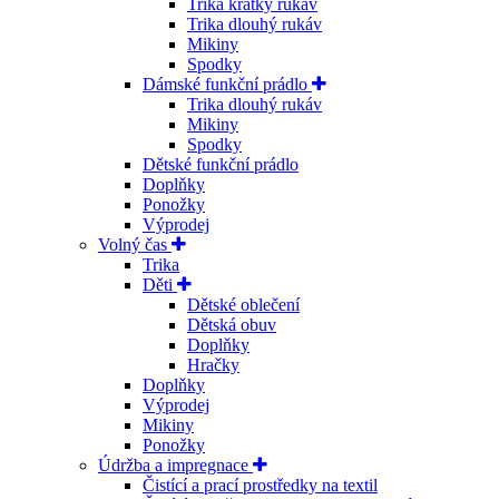
Trika krátký rukáv
Trika dlouhý rukáv
Mikiny
Spodky
Dámské funkční prádlo
Trika dlouhý rukáv
Mikiny
Spodky
Dětské funkční prádlo
Doplňky
Ponožky
Výprodej
Volný čas
Trika
Děti
Dětské oblečení
Dětská obuv
Doplňky
Hračky
Doplňky
Výprodej
Mikiny
Ponožky
Údržba a impregnace
Čistící a prací prostředky na textil