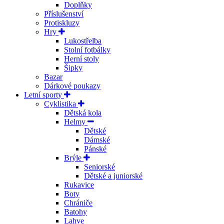
Doplňky
Příslušenství
Protiskluzy
Hry
Lukostřelba
Stolní fotbálky
Herní stoly
Šipky
Bazar
Dárkové poukazy
Letní sporty
Cyklistika
Dětská kola
Helmy
Dětské
Dámské
Pánské
Brýle
Seniorské
Dětské a juniorské
Rukavice
Boty
Chrániče
Batohy
Lahve