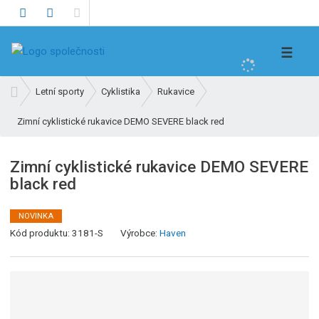
V
☰
y
h
Ú
Letní sporty
Cyklistika
Rukavice
l
v
e
Zimní cyklistické rukavice DEMO SEVERE black red
o
d
d
n
a
Zimní cyklistické rukavice DEMO SEVERE
í
t
black red
s
t
r
NOVINKA
a
Kód produktu:
3181-S
Výrobce:
Haven
n
a