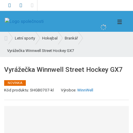
V
☰
y
h
Ú
Letní sporty
Hokejbal
Brankář
l
v
e
Vyrážečka Winnwell Street Hockey GX7
o
d
d
n
a
Vyrážečka Winnwell Street Hockey GX7
í
t
s
NOVINKA
t
Kód produktu:
SHGB0707-kl
Výrobce:
WinnWell
r
a
n
a