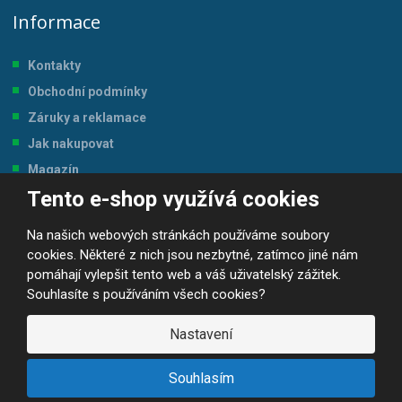
Informace
Kontakty
Obchodní podmínky
Záruky a reklamace
Jak nakupovat
Magazín
Tento e-shop využívá cookies
Tabulka velikostí
Na našich webových stránkách používáme soubory
cookies. Některé z nich jsou nezbytné, zatímco jiné nám
pomáhají vylepšit tento web a váš uživatelský zážitek.
Souhlasíte s používáním všech cookies?
© 2026, JP-SPORT.CZ SPORTOVNÍ POTŘEBY
Prohlášení o přístupnosti
|
Mapa stránek
|
|
GDPR
Nastavení
E
B
VYROBILA
R
Á
Souhlasím
N
A