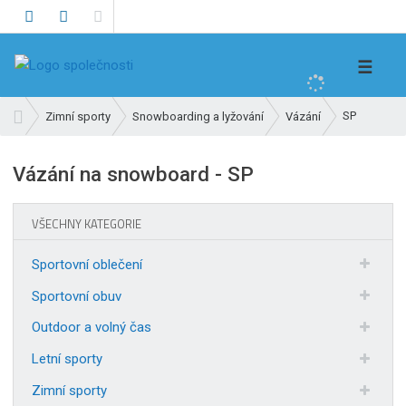
V
☰
y
h
Ú
SP
Zimní sporty
Snowboarding a lyžování
Vázání
l
v
e
o
Vázání na snowboard - SP
d
d
n
a
í
t
VŠECHNY KATEGORIE
s
t
Sportovní oblečení
r
a
Sportovní obuv
n
Outdoor a volný čas
a
Letní sporty
Zimní sporty