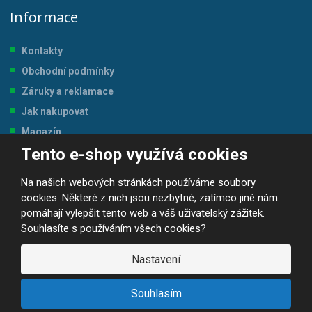
Informace
Kontakty
Obchodní podmínky
Záruky a reklamace
Jak nakupovat
Magazín
Tento e-shop využívá cookies
Tabulka velikostí
Na našich webových stránkách používáme soubory
cookies. Některé z nich jsou nezbytné, zatímco jiné nám
pomáhají vylepšit tento web a váš uživatelský zážitek.
Souhlasíte s používáním všech cookies?
© 2026, JP-SPORT.CZ SPORTOVNÍ POTŘEBY
Prohlášení o přístupnosti
|
Mapa stránek
|
|
GDPR
Nastavení
E
B
VYROBILA
R
Á
Souhlasím
N
A