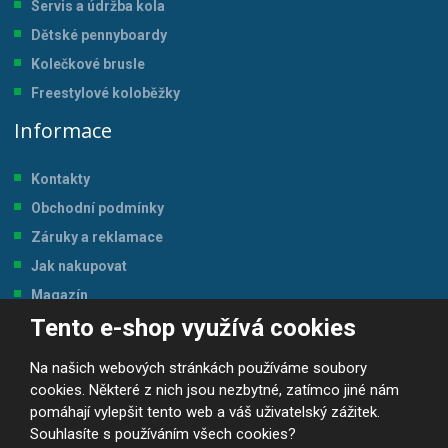
Servis a údržba kol
a
Dětské pennyboardy
Kolečkové brusle
Freestylové koloběžky
Informace
Kontakty
Obchodní podmínky
Záruky a reklamace
Jak nakupovat
Magazín
Tento e-shop využívá cookies
Tabulka velikostí
Na našich webových stránkách používáme soubory
cookies. Některé z nich jsou nezbytné, zatímco jiné nám
pomáhají vylepšit tento web a váš uživatelský zážitek.
Souhlasíte s používáním všech cookies?
© 2026, JP-SPORT.CZ SPORTOVNÍ POTŘEBY