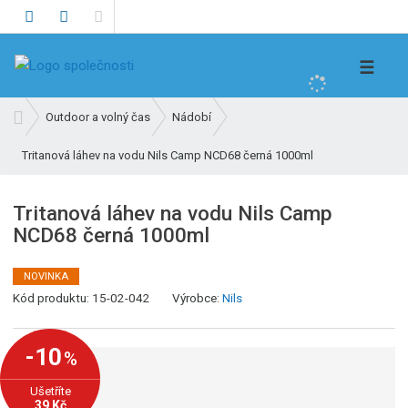
V
☰
y
h
Ú
Outdoor a volný čas
Nádobí
l
v
e
Tritanová láhev na vodu Nils Camp NCD68 černá 1000ml
o
d
d
n
a
Tritanová láhev na vodu Nils Camp
í
t
NCD68 černá 1000ml
s
t
r
NOVINKA
K
a
Kód produktu:
15-02-042
Výrobce:
Nils
ó
n
d
a
-10
%
v
ý
Ušetříte
r
39 Kč