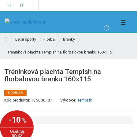
V
☰
y
h
Ú
Letní sporty
Florbal
Branky
l
v
e
Tréninková plachta Tempish na florbalovou branku 160x115
o
d
d
n
a
Tréninková plachta Tempish na
í
t
florbalovou branku 160x115
s
t
r
NOVINKA
K
a
Kód produktu:
135000131
Výrobce:
Tempish
ó
n
d
a
-10
%
v
ý
Ušetříte
900 Kč
r
90 Kč