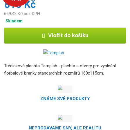
810 Kč
o
b
669,42 Kč bez DPH
c
Skladem
e
:
Vložit do košíku
8
5
9
2
6
Tréninková plachta Tempish - plachta s otvory pro vyplnění
7
florbalové branky standardních rozměrů 160x115cm.
8
1
1
7
ZNÁME SVÉ PRODUKTY
7
5
0
NEPRODÁVÁME SNY, ALE REALITU