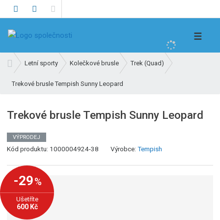
V
☰
y
h
Ú
Letní sporty
Kolečkové brusle
Trek (Quad)
l
v
e
Trekové brusle Tempish Sunny Leopard
o
d
d
n
a
Trekové brusle Tempish Sunny Leopard
í
t
s
VÝPRODEJ
t
Kód produktu:
1000004924-38
Výrobce:
Tempish
r
a
n
-29
%
a
Ušetříte
600 Kč