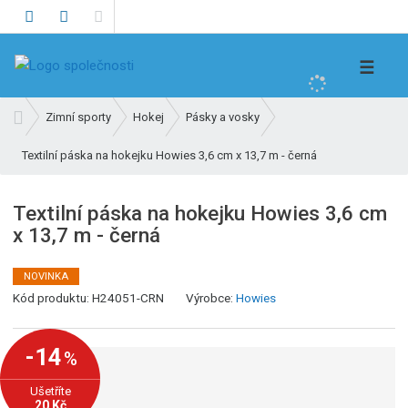
V
☰
y
h
Ú
Zimní sporty
Hokej
Pásky a vosky
l
v
e
Textilní páska na hokejku Howies 3,6 cm x 13,7 m - černá
o
d
d
n
a
Textilní páska na hokejku Howies 3,6 cm
í
t
x 13,7 m - černá
s
t
r
NOVINKA
a
Kód produktu:
H24051-CRN
Výrobce:
Howies
n
a
-14
%
Ušetříte
20 Kč