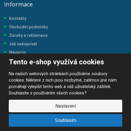
Informace
Kontakty
Obchodní podmínky
Záruky a reklamace
Jak nakupovat
Magazín
Tento e-shop využívá cookies
Tabulka velikostí
Na našich webových stránkách používáme soubory
cookies. Některé z nich jsou nezbytné, zatímco jiné nám
pomáhají vylepšit tento web a váš uživatelský zážitek.
Souhlasíte s používáním všech cookies?
© 2026, JP-SPORT.CZ SPORTOVNÍ POTŘEBY
Prohlášení o přístupnosti
|
Mapa stránek
|
|
GDPR
Nastavení
E
B
VYROBILA
R
Á
Souhlasím
N
A
.