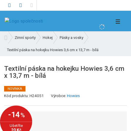
V
☰
y
h
Ú
Zimní sporty
Hokej
Pásky a vosky
l
v
e
Textilní páska na hokejku Howies 3,6 cm x 13,7 m - bílá
o
d
d
n
a
Textilní páska na hokejku Howies 3,6 cm
í
t
x 13,7 m - bílá
s
t
r
NOVINKA
a
Kód produktu:
H24051
Výrobce:
Howies
n
a
-14
%
Ušetříte
20 Kč