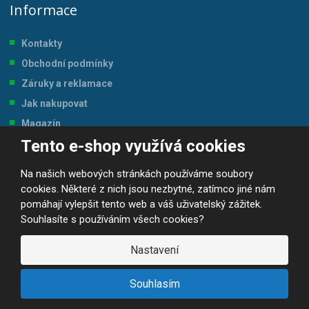
Informace
Kontakty
Obchodní podmínky
Záruky a reklamace
Jak nakupovat
Magazín
Tento e-shop využívá cookies
Tabulka velikostí
Na našich webových stránkách používáme soubory
cookies. Některé z nich jsou nezbytné, zatímco jiné nám
pomáhají vylepšit tento web a váš uživatelský zážitek.
Souhlasíte s používáním všech cookies?
© 2026, JP-SPORT.CZ SPORTOVNÍ POTŘEBY
Prohlášení o přístupnosti
|
Mapa stránek
|
|
GDPR
Nastavení
E
B
VYROBILA
R
Á
Souhlasím
N
A
.