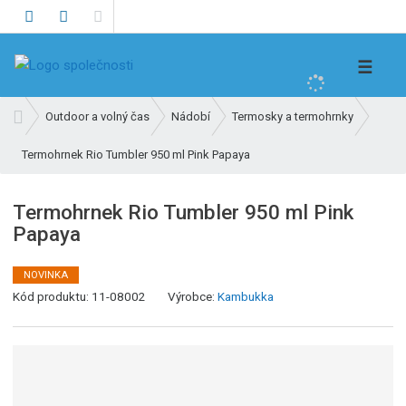
V
☰
y
h
Ú
Outdoor a volný čas
Nádobí
Termosky a termohrnky
l
v
e
Termohrnek Rio Tumbler 950 ml Pink Papaya
o
d
d
n
a
Termohrnek Rio Tumbler 950 ml Pink
í
t
Papaya
s
t
r
NOVINKA
K
a
Kód produktu:
11-08002
Výrobce:
Kambukka
ó
n
d
a
v
ý
r