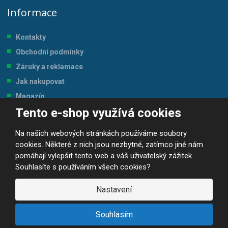
Informace
Kontakty
Obchodní podmínky
Záruky a reklamace
Jak nakupovat
Magazín
Tento e-shop využívá cookies
Tabulka velikostí
Na našich webových stránkách používáme soubory
cookies. Některé z nich jsou nezbytné, zatímco jiné nám
pomáhají vylepšit tento web a váš uživatelský zážitek.
Souhlasíte s používáním všech cookies?
© 2026, JP-SPORT.CZ SPORTOVNÍ POTŘEBY
Prohlášení o přístupnosti
|
Mapa stránek
|
|
GDPR
Nastavení
E
B
VYROBILA
R
Á
Souhlasím
N
A