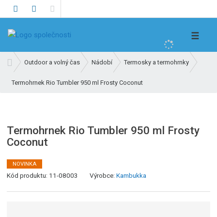
V
☰
y
h
Ú
Outdoor a volný čas
Nádobí
Termosky a termohrnky
l
v
e
Termohrnek Rio Tumbler 950 ml Frosty Coconut
o
d
d
n
a
í
t
s
Termohrnek Rio Tumbler 950 ml Frosty
t
Coconut
r
a
NOVINKA
n
K
Kód produktu:
11-08003
Výrobce:
Kambukka
a
ó
d
v
ý