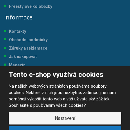
Freestylové koloběžky
Informace
Kontakty
Obchodní podmínky
Záruky a reklamace
Jak nakupovat
Magazín
Tento e-shop využívá cookies
Tabulka velikostí
Na našich webových stránkách používáme soubory
cookies. Některé z nich jsou nezbytné, zatímco jiné nám
pomáhají vylepšit tento web a váš uživatelský zážitek.
Souhlasíte s používáním všech cookies?
© 2026, JP-SPORT.CZ SPORTOVNÍ POTŘEBY
Prohlášení o přístupnosti
|
Mapa stránek
|
|
GDPR
Nastavení
E
B
VYROBILA
R
Á