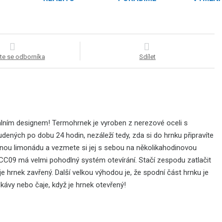
te se odborníka
Sdílet
ním designem! Termohrnek je vyroben z nerezové oceli s
dených po dobu 24 hodin, nezáleží tedy, zda si do hrnku připravíte
íbenou limonádu a vezmete si jej s sebou na několikahodinovou
CC09 má velmi pohodlný systém otevírání. Stačí zespodu zatlačit
 je hrnek zavřený. Další velkou výhodou je, že spodní část hrnku je
ávy nebo čaje, když je hrnek otevřený!