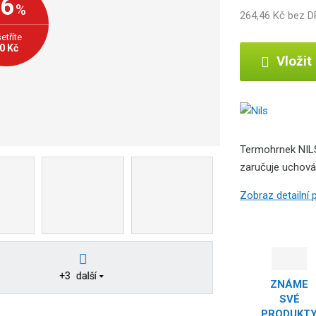
-6
o
%
264,46 Kč bez 
b
c
etříte
e
0 Kč
Vložit
:
5
9
0
7
6
Termohrnek NILS
9
zaručuje uchová
5
5
Zobraz detailní
0
6
8
0
8
+3
další
ZNÁME
SVÉ
PRODUKT