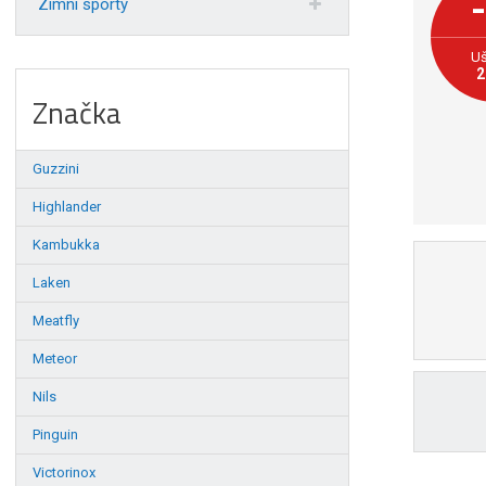
Zimní sporty
Uš
2
Značka
Guzzini
Highlander
Kambukka
Laken
Meatfly
Meteor
Nils
Pinguin
Victorinox