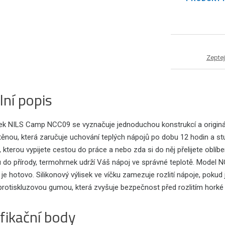
Zeptej
lní popis
k NILS Camp NCC09 se vyznačuje jednoduchou konstrukcí a originál
těnou, která zaručuje uchování teplých nápojů po dobu 12 hodin a stu
, kterou vypijete cestou do práce a nebo zda si do něj přelijete obl
 do přírody, termohrnek udrží Váš nápoj ve správné teplotě. Model N
 je hotovo. Silikonový výlisek ve víčku zamezuje rozlití nápoje, pokud
rotiskluzovou gumou, která zvyšuje bezpečnost před rozlitím horké k
fikační body