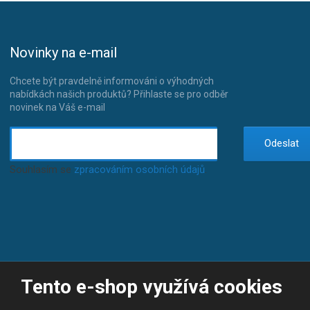
Novinky na e-mail
Chcete být pravdelně informováni o výhodných
nabídkách našich produktů? Přihlaste se pro odběr
novinek na Váš e-mail
Odeslat
Souhlasím se
zpracováním osobních údajů
.
Tento e-shop využívá cookies
© 2026, JP-SPORT.CZ SPORTOVNÍ POTŘEBY
Prohlášení o přístupnosti
|
Mapa stránek
|
|
GDPR