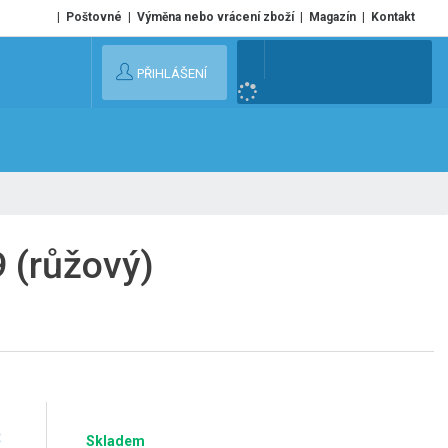
Poštovné
Výměna nebo vrácení zboží
Magazín
Kontakt
V
PŘIHLÁŠENÍ
y
h
l
e
d
a
t
 (růžový)
č
Skladem