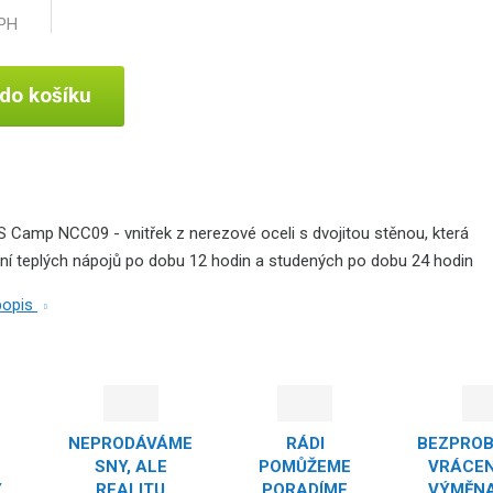
DPH
 do košíku
 Camp NCC09 - vnitřek z nerezové oceli s dvojitou stěnou, která
ní teplých nápojů po dobu 12 hodin a studených po dobu 24 hodin
 popis
NEPRODÁVÁME
RÁDI
BEZPRO
SNY, ALE
POMŮŽEME
VRÁCEN
Y
REALITU
PORADÍME
VÝMĚNA