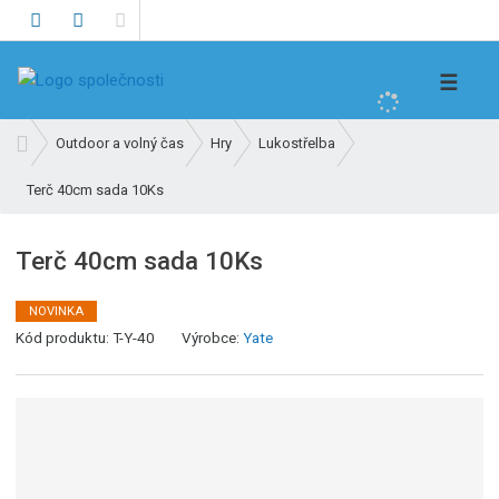
V
☰
y
h
Ú
Outdoor a volný čas
Hry
Lukostřelba
l
v
e
Terč 40cm sada 10Ks
o
d
d
n
a
Terč 40cm sada 10Ks
í
t
s
NOVINKA
t
Kód produktu:
T-Y-40
Výrobce:
Yate
r
a
n
a