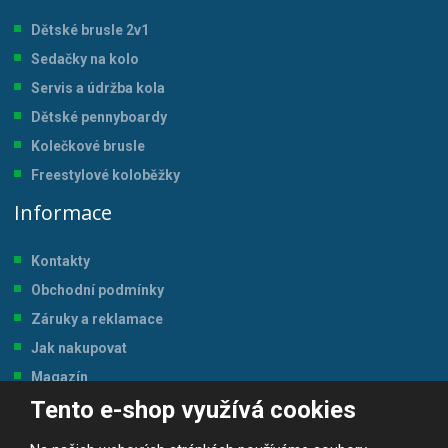
Dětské brusle 2v1
Sedačky na kolo
Servis a údržba kol
a
Dětské pennyboardy
Kolečkové brusle
Freestylové koloběžky
Informace
Kontakty
Obchodní podmínky
Záruky a reklamace
Jak nakupovat
Magazín
Tento e-shop využívá cookies
Tabulka velikostí