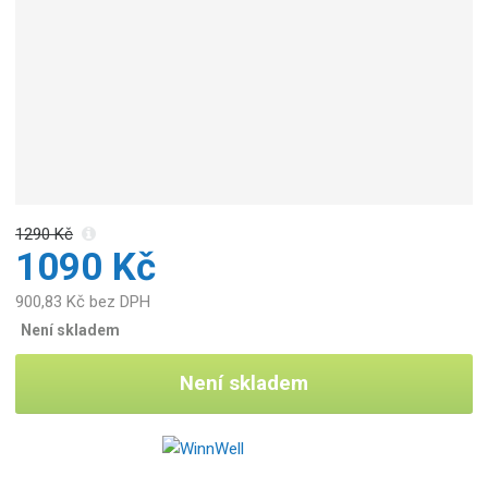
b
c
e
:
1
7
0
0
0
0
1290 Kč
0
1090 Kč
1
1
900,83 Kč bez DPH
1
Není skladem
9
6
Není skladem
4