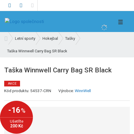
V
☰
y
h
Ú
Letní sporty
Hokejbal
Tašky
l
v
e
Taška Winnwell Carry Bag SR Black
o
d
d
n
a
Taška Winnwell Carry Bag SR Black
í
t
s
AKCE
t
K
Kód produktu:
54537-CRN
Výrobce:
WinnWell
r
ó
a
d
n
-16
%
v
a
ý
Ušetříte
r
200 Kč
o