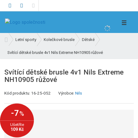
V
☰
y
h
Ú
Letní sporty
Kolečkové brusle
Dětské
l
v
e
Svítící dětské brusle 4v1 Nils Extreme NH10905 růžové
o
d
d
n
a
Svítící dětské brusle 4v1 Nils Extreme
í
t
NH10905 růžové
s
t
K
Kód produktu:
16-25-052
Výrobce:
Nils
r
ó
a
d
n
-7
%
v
a
ý
Ušetříte
r
109 Kč
o