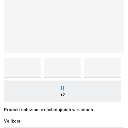
b
c
e
:
5
9
0
7
6
9
5
5
2
0
0
+2
9
5
Produkt nabízíme v následujících variantách:
Velikost