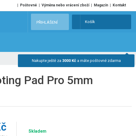
Poštovné
Výměna nebo vrácení zboží
Magazín
Kontakt
V
Košík
PŘIHLÁŠENÍ
y
h
l
e
d
Nakupte ještě za
3000 Kč
a máte poštovné zdarma
a
t
oting Pad Pro 5mm
Kč
Skladem