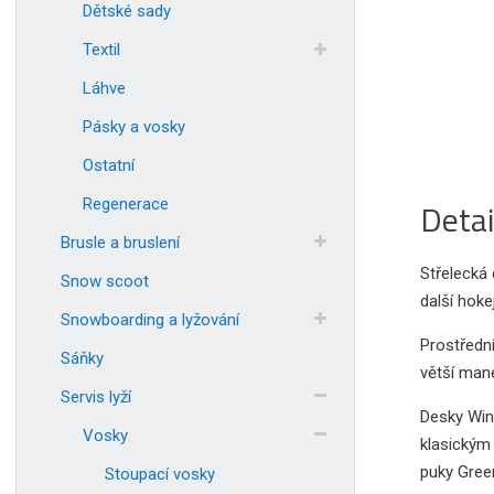
Dětské sady
Textil
Láhve
Pásky a vosky
Ostatní
Regenerace
Detai
Brusle a bruslení
Střelecká 
Snow scoot
další hoke
Snowboarding a lyžování
Prostředn
Sáňky
větší man
Servis lyží
Desky Win
Vosky
klasickým
puky Green
Stoupací vosky