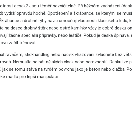
votnost desek? Jsou téměř nezničitelné. Při běžném zacházení (deska
) vydrží opravdu hodně. Opotřebení a škrábance, se kterými se musí p
Škrábance a drobné rýhy navíc umocňují vlastnosti klasického ledu, k
e na desce drobný štěrk nebo ostré kamínky vždy je dobré desku omés
vají žádné speciální přípravky, nebo leštiče. Pokud je deska špinavá,
ovu začít trénovat.
 nahrávačem, stickhandling nebo nácvik vhazování zvládnete bez vět
rovná. Nemusíte se bát nějakých vlnek nebo nerovností. Desku lze po
, jak se tomu stává na tvrdém povrchu jako je beton nebo dlažba. Po
ké madlo pro lepší manipulaci.