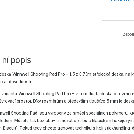
Zeptej
lní popis
deska Winnwell Shooting Pad Pro - 1,5 x 0,75m střelecká deska, na kt
jové dovednosti.
í varianta Winnwell Shooting Pad Pro – 5 mm tlustá deska o rozměrec
évrovací prostor. Díky rozměrům a především tloušťce 5 mm je deska
nwell Shooting Pad jsou vyrobeny ze směsi speciálních polymerů, kt
 ledem. Můžete tak bez obav trénovat střelbu s klasickým hokejovým
 Biscuit). Pokud tedy chcete trénovat techniku s holí stickhandling