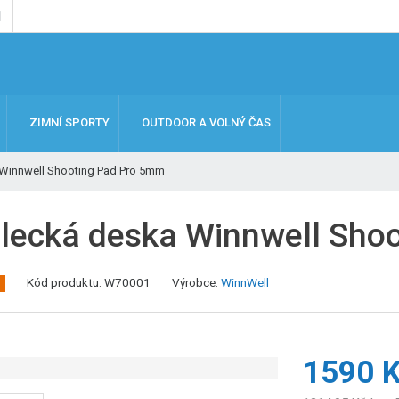
ZIMNÍ SPORTY
OUTDOOR A VOLNÝ ČAS
 Winnwell Shooting Pad Pro 5mm
elecká deska Winnwell Sho
K
Kód produktu:
W70001
Výrobce:
WinnWell
ó
d
v
ý
1590 
r
o