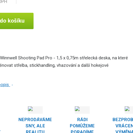
 DPH
 do košíku
Winnwell Shooting Pad Pro - 1,5 x 0,75m střelecká deska, na které
énovat střelba, stickhandling, vhazování a další hokejové
 popis
NEPRODÁVÁME
RÁDI
BEZPRO
SNY, ALE
POMŮŽEME
VRÁCEN
Y
REALITU
PORADÍME
VÝMĚNA