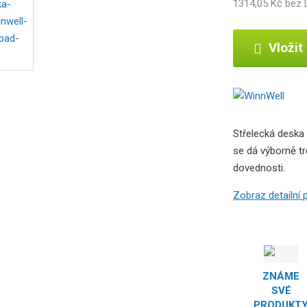
1314,05 Kč bez
b
c
e
Vložit
:
1
7
0
0
Střelecká deska 
0
se dá výborně tr
0
0
dovednosti.
0
Zobraz detailní
7
0
0
0
1
ZNÁME
SVÉ
PRODUKT