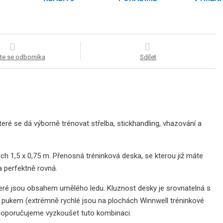
te se odborníka
Sdílet
eré se dá výborně trénovat střelba, stickhandling, vhazování a
h 1,5 x 0,75 m. Přenosná tréninková deska, se kterou již máte
 perfektně rovná.
eré jsou obsahem umělého ledu. Kluznost desky je srovnatelná s
 pukem (extrémně rychlé jsou na plochách Winnwell tréninkové
, doporučujeme vyzkoušet tuto kombinaci.