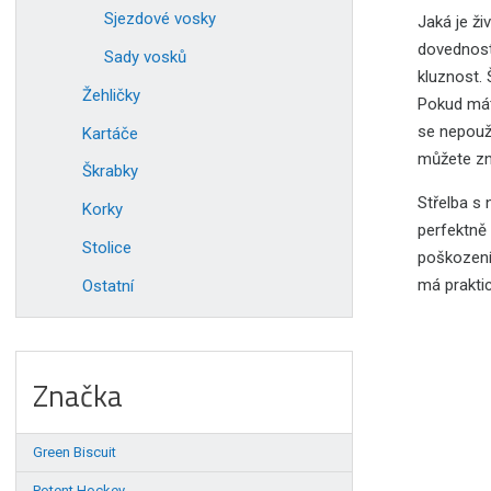
Sjezdové vosky
Jaká je ži
dovedností
Sady vosků
kluznost. 
Žehličky
Pokud mát
se nepouží
Kartáče
můžete zn
Škrabky
Střelba s
Korky
perfektně 
Stolice
poškození
má praktic
Ostatní
Značka
Green Biscuit
Potent Hockey