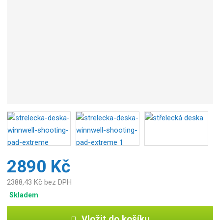
o
b
c
e
:
1
7
0
0
0
0
0
0
6
9
2890 Kč
9
8
2388,43 Kč bez DPH
2
Skladem
Vložit do košíku