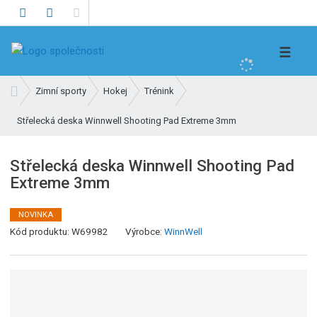
V
☰
y
h
Ú
Zimní sporty
Hokej
Trénink
l
v
e
Střelecká deska Winnwell Shooting Pad Extreme 3mm
o
d
d
n
a
Střelecká deska Winnwell Shooting Pad
í
t
Extreme 3mm
s
t
r
NOVINKA
K
a
Kód produktu:
W69982
Výrobce:
WinnWell
ó
n
d
a
v
ý
r