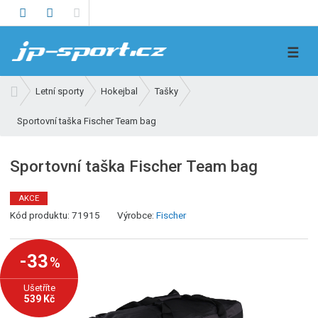
V
☰
y
h
Ú
Letní sporty
Hokejbal
Tašky
l
v
e
Sportovní taška Fischer Team bag
o
d
d
n
a
Sportovní taška Fischer Team bag
í
t
s
AKCE
t
K
Kód produktu:
71915
Výrobce:
Fischer
r
ó
a
d
n
-33
%
v
a
ý
Ušetříte
r
539 Kč
o