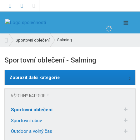
V
☰
y
h
Ú
Salming
Sportovní oblečení
l
v
e
o
Sportovní oblečení - Salming
d
d
n
a
í
t
Zobrazit další kategorie
s
t
r
VŠECHNY KATEGORIE
a
n
Sportovní oblečení
a
Sportovní obuv
Outdoor a volný čas