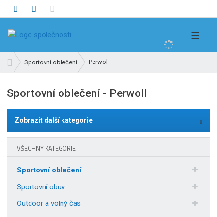
V
☰
y
h
Ú
Perwoll
Sportovní oblečení
l
v
e
o
Sportovní oblečení - Perwoll
d
d
n
a
í
t
Zobrazit další kategorie
s
t
r
VŠECHNY KATEGORIE
a
n
Sportovní oblečení
a
Sportovní obuv
Outdoor a volný čas