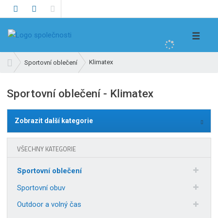
V
☰
y
h
Ú
Klimatex
Sportovní oblečení
l
v
e
o
Sportovní oblečení - Klimatex
d
d
n
a
í
t
Zobrazit další kategorie
s
t
r
VŠECHNY KATEGORIE
a
n
Sportovní oblečení
a
Sportovní obuv
Outdoor a volný čas