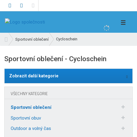
V
☰
y
h
Ú
Cycloschein
Sportovní oblečení
l
v
e
o
Sportovní oblečení - Cycloschein
d
d
n
a
í
t
Zobrazit další kategorie
s
t
r
VŠECHNY KATEGORIE
a
n
Sportovní oblečení
a
Sportovní obuv
Outdoor a volný čas