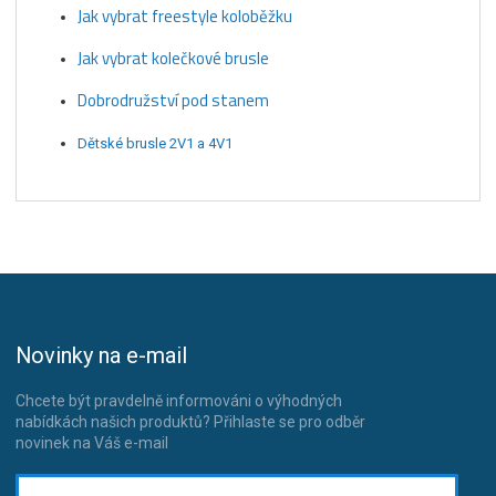
Jak vybrat freestyle koloběžku
Jak vybrat kolečkové brusle
Dobrodružství pod stanem
Dětské brusle 2V1 a 4V1
Novinky na e-mail
Chcete být pravdelně informováni o výhodných
nabídkách našich produktů? Přihlaste se pro odběr
novinek na Váš e-mail