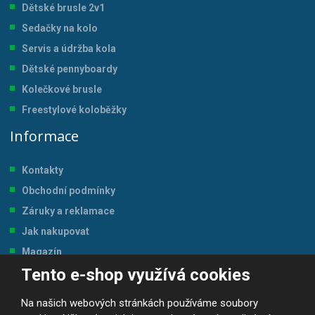
Dětské brusle 2v1
Sedačky na kolo
Servis a údržba kol
a
Dětské pennyboardy
Kolečkové brusle
Freestylové koloběžky
Informace
Kontakty
Obchodní podmínky
Záruky a reklamace
Jak nakupovat
Magazín
Tento e-shop využívá cookies
Tabulka velikostí
Na našich webových stránkách používáme soubory