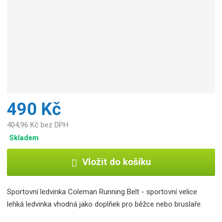
b
c
e
:
3
1
3
8
5
2
490 Kč
2
0
404,96 Kč bez DPH
8
Skladem
5
3
Vložit do košíku
6
0
Sportovní ledvinka Coleman Running Belt - sportovní velice
lehká ledvinka vhodná jako doplňek pro běžce nebo bruslaře.