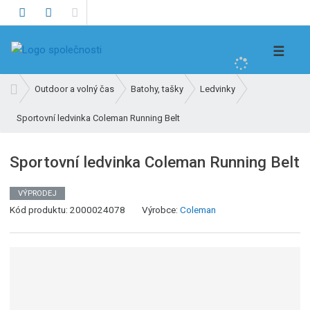
V
☰
y
h
Ú
Outdoor a volný čas
Batohy, tašky
Ledvinky
l
v
e
Sportovní ledvinka Coleman Running Belt
o
d
d
n
a
Sportovní ledvinka Coleman Running Belt
í
t
s
VÝPRODEJ
t
K
Kód produktu:
2000024078
Výrobce:
Coleman
r
ó
a
d
n
v
a
ý
r
o