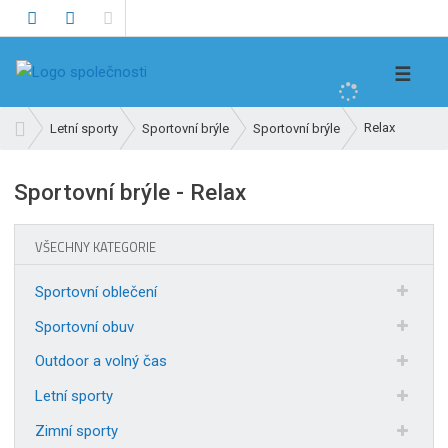
V
☰
y
h
Ú
Relax
Letní sporty
Sportovní brýle
Sportovní brýle
l
v
e
o
Sportovní brýle - Relax
d
d
n
a
í
t
VŠECHNY KATEGORIE
s
t
Sportovní oblečení
r
a
Sportovní obuv
n
Outdoor a volný čas
a
Letní sporty
Zimní sporty