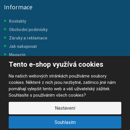
Informace
Kontakty
Obchodní podmínky
Záruky a reklamace
Jak nakupovat
Magazín
Tento e-shop využívá cookies
Tabulka velikostí
Na našich webových stránkách používáme soubory
cookies. Některé z nich jsou nezbytné, zatímco jiné nám
pomáhají vylepšit tento web a váš uživatelský zážitek.
Souhlasíte s používáním všech cookies?
© 2026, JP-SPORT.CZ SPORTOVNÍ POTŘEBY
Prohlášení o přístupnosti
|
Mapa stránek
|
|
GDPR
Nastavení
E
B
VYROBILA
R
Á
Souhlasím
N
A