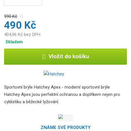
b
c
e
990 Kč
:
490 Kč
8
404,96 Kč bez DPH
5
9
Skladem
4
1
Vložit do košíku
7
2
7
3
4
Sportovní brýle Hatchey Apex - moderní sportovní brýle
2
Hatchey Apex jsou perfektní ochranou a doplňkem nejen pro
2
cyklistiku a běžecké lyžování.
8
ZNÁME SVÉ PRODUKTY