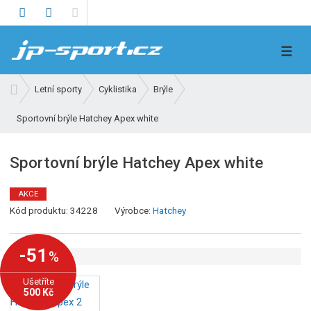
V
☰
y
h
Ú
Letní sporty
Cyklistika
Brýle
l
v
e
Sportovní brýle Hatchey Apex white
o
d
d
n
a
Sportovní brýle Hatchey Apex white
í
t
s
AKCE
t
K
Kód produktu:
34228
Výrobce:
Hatchey
r
ó
a
d
n
-51
%
v
a
ý
Ušetříte
r
500 Kč
o