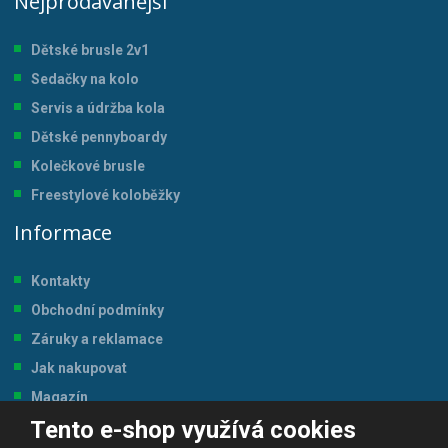
Nejprodávanější
Dětské brusle 2v1
Sedačky na kolo
Servis a údržba kol
a
Dětské pennyboardy
Kolečkové brusle
Freestylové koloběžky
Informace
Kontakty
Obchodní podmínky
Záruky a reklamace
Jak nakupovat
Magazín
Tento e-shop využívá cookies
Tabulka velikostí