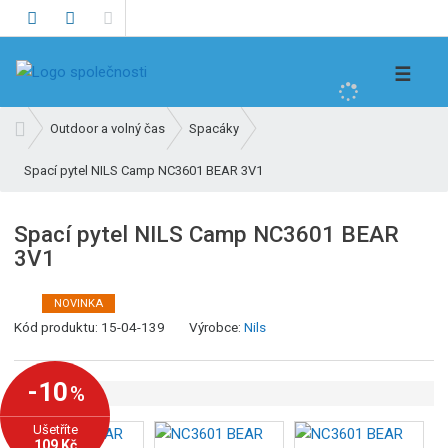
V
☰
y
h
Ú
Outdoor a volný čas
Spacáky
l
v
e
Spací pytel NILS Camp NC3601 BEAR 3V1
o
d
d
n
a
Spací pytel NILS Camp NC3601 BEAR
í
t
3V1
s
t
r
NOVINKA
K
a
Kód produktu:
15-04-139
Výrobce:
Nils
ó
n
d
a
-10
%
v
ý
Ušetříte
r
109 Kč