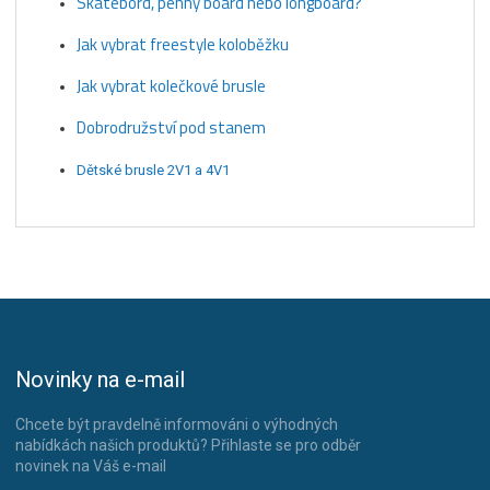
Skatebord, penny board nebo longboard?
Jak vybrat freestyle koloběžku
Jak vybrat kolečkové brusle
Dobrodružství pod stanem
Dětské brusle 2V1 a 4V1
Novinky na e-mail
Chcete být pravdelně informováni o výhodných
nabídkách našich produktů? Přihlaste se pro odběr
novinek na Váš e-mail