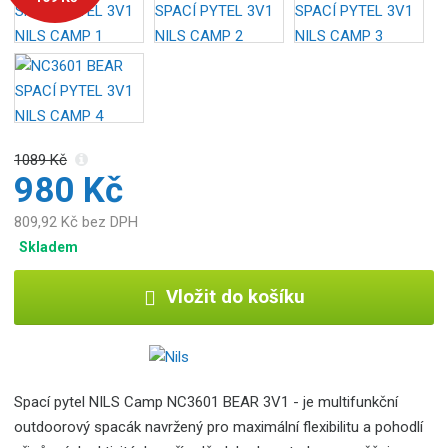
o
b
c
e
:
5
9
1089 Kč
0
980 Kč
8
2
809,92 Kč bez DPH
6
Skladem
1
6
Vložit do košíku
8
1
2
1
9
Spací pytel NILS Camp NC3601 BEAR 3V1 -
je multifunkční
outdoorový spacák navržený pro maximální flexibilitu a pohodlí