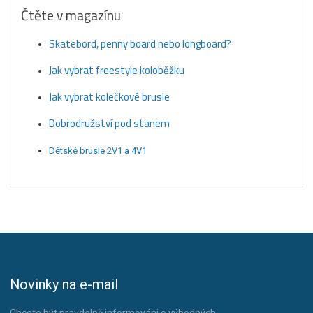
Čtěte v magazínu
Skatebord, penny board nebo longboard?
Jak vybrat freestyle koloběžku
Jak vybrat kolečkové brusle
Dobrodružství pod stanem
Dětské brusle 2V1 a 4V1
Novinky na e-mail
Chcete být pravdelně informováni o výhodných