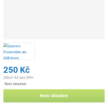
c
e
:
4
0
4
0
3
3
3
1
1
2
250 Kč
8
3
206,61 Kč bez DPH
0
Není skladem
Není skladem