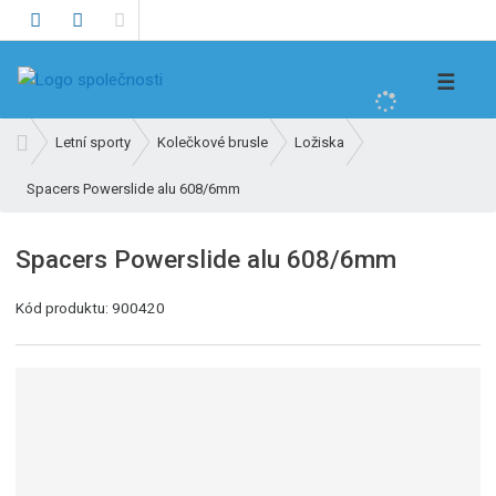
V
☰
y
h
Ú
Letní sporty
Kolečkové brusle
Ložiska
l
v
e
Spacers Powerslide alu 608/6mm
o
d
d
n
a
Spacers Powerslide alu 608/6mm
í
t
s
K
Kód produktu:
900420
t
ó
r
d
a
v
n
ý
a
r
o
b