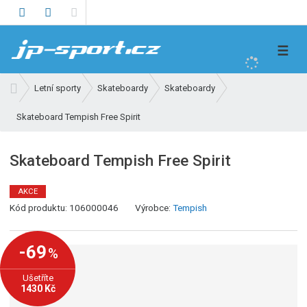
V
☰
y
h
Ú
Letní sporty
Skateboardy
Skateboardy
l
v
e
Skateboard Tempish Free Spirit
o
d
d
n
a
Skateboard Tempish Free Spirit
í
t
s
AKCE
t
K
Kód produktu:
106000046
Výrobce:
Tempish
r
ó
a
d
n
-69
%
v
a
ý
Ušetříte
r
1430 Kč
o