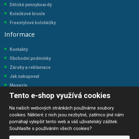
Dětské pennyboardy
Kolečkové brusle
Freestylové koloběžky
Informace
Kontakty
Obchodní podmínky
Záruky a reklamace
Jak nakupovat
Magazín
Tento e-shop využívá cookies
Tabulka velikostí
Na našich webových stránkách používáme soubory
cookies. Některé z nich jsou nezbytné, zatímco jiné nám
pomáhají vylepšit tento web a váš uživatelský zážitek.
Souhlasíte s používáním všech cookies?
© 2026, JP-SPORT.CZ SPORTOVNÍ POTŘEBY
Prohlášení o přístupnosti
|
Mapa stránek
|
|
GDPR