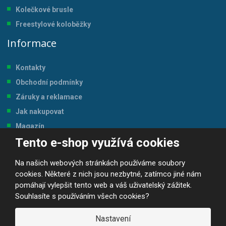
Kolečkové brusle
Freestylové koloběžky
Informace
Kontakty
Obchodní podmínky
Záruky a reklamace
Jak nakupovat
Magazín
Tento e-shop využívá cookies
Tabulka velikostí
Na našich webových stránkách používáme soubory
cookies. Některé z nich jsou nezbytné, zatímco jiné nám
pomáhají vylepšit tento web a váš uživatelský zážitek.
Souhlasíte s používáním všech cookies?
© 2026, JP-SPORT.CZ SPORTOVNÍ POTŘEBY
Prohlášení o přístupnosti
|
Mapa stránek
|
|
GDPR
Nastavení
E