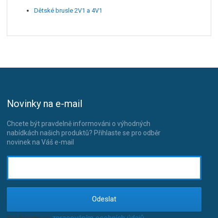
Dětské brusle 2V1 a 4V1
Novinky na e-mail
Chcete být pravdelně informováni o výhodných
nabídkách našich produktů? Přihlaste se pro odběr
novinek na Váš e-mail
Odeslat
Souhlasím se
zpracováním osobních údajů
.