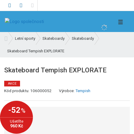
V
☰
y
h
Ú
Letní sporty
Skateboardy
Skateboardy
l
v
e
Skateboard Tempish EXPLORATE
o
d
d
n
a
Skateboard Tempish EXPLORATE
í
t
s
AKCE
t
K
Kód produktu:
106000052
Výrobce:
Tempish
r
ó
a
d
n
-52
%
v
a
ý
Ušetříte
r
960 Kč
o