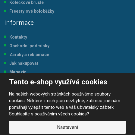
Kolečkové brusle
Freestylové koloběžky
Informace
Kontakty
Obchodní podmínky
Záruky a reklamace
Jak nakupovat
Magazín
Tento e-shop využívá cookies
Tabulka velikostí
Na našich webových stránkách používáme soubory
cookies. Některé z nich jsou nezbytné, zatímco jiné nám
pomáhají vylepšit tento web a váš uživatelský zážitek.
Souhlasíte s používáním všech cookies?
© 2026, JP-SPORT.CZ SPORTOVNÍ POTŘEBY
Prohlášení o přístupnosti
|
Mapa stránek
|
|
GDPR
Nastavení
E
B
VYROBILA