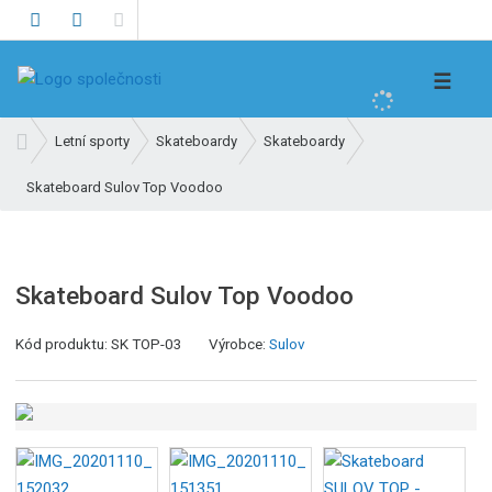
V
☰
y
h
Ú
Letní sporty
Skateboardy
Skateboardy
l
v
e
Skateboard Sulov Top Voodoo
o
d
d
n
a
í
t
s
Skateboard Sulov Top Voodoo
t
r
K
Kód produktu:
SK TOP-03
Výrobce:
Sulov
a
ó
n
d
a
v
ý
r
o