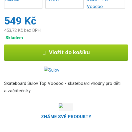
b
c
549 Kč
e
:
453,72 Kč bez DPH
4
8
Skladem
9
1
Vložit do košíku
2
2
3
1
1
Skateboard Sulov Top Voodoo - skateboard vhodný pro děti
4
a začátečníky.
8
4
3
ZNÁME SVÉ PRODUKTY