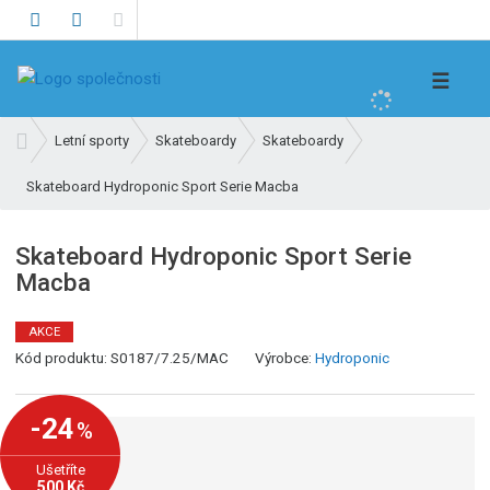
V
☰
y
h
Ú
Letní sporty
Skateboardy
Skateboardy
l
v
e
Skateboard Hydroponic Sport Serie Macba
o
d
d
n
a
Skateboard Hydroponic Sport Serie
í
t
Macba
s
t
r
AKCE
K
a
Kód produktu:
S0187/7.25/MAC
Výrobce:
Hydroponic
ó
n
d
a
-24
%
v
ý
Ušetříte
r
500 Kč