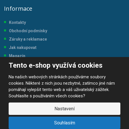
Informace
Kontakty
Obchodní podmínky
Záruky a reklamace
Jak nakupovat
Magazín
Tento e-shop využívá cookies
Tabulka velikostí
Na našich webových stránkách používáme soubory
cookies. Některé z nich jsou nezbytné, zatímco jiné nám
pomáhají vylepšit tento web a váš uživatelský zážitek.
Souhlasíte s používáním všech cookies?
© 2026, JP-SPORT.CZ SPORTOVNÍ POTŘEBY
Prohlášení o přístupnosti
|
Mapa stránek
|
|
GDPR
Nastavení
E
B
VYROBILA
R
Á
Souhlasím
N
A