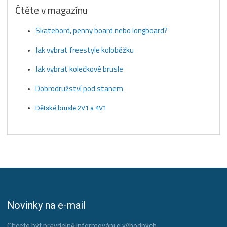
Čtěte v magazínu
Skatebord, penny board nebo longboard?
Jak vybrat freestyle koloběžku
Jak vybrat kolečkové brusle
Dobrodružství pod stanem
Dětské brusle 2V1 a 4V1
Novinky na e-mail
Chcete být pravdelně informováni o výhodných