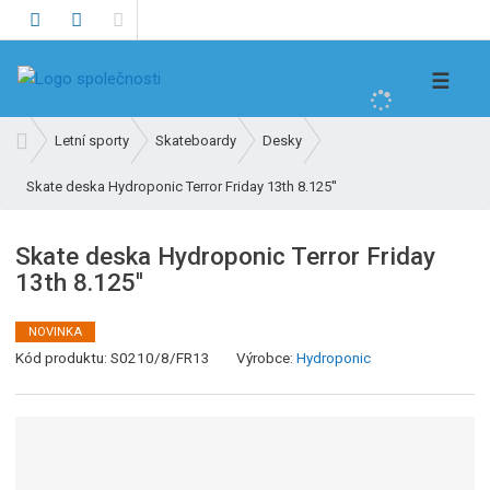
V
☰
y
h
Ú
Letní sporty
Skateboardy
Desky
l
v
e
Skate deska Hydroponic Terror Friday 13th 8.125''
o
d
d
n
a
Skate deska Hydroponic Terror Friday
í
t
13th 8.125''
s
t
r
NOVINKA
K
a
Kód produktu:
S0210/8/FR13
Výrobce:
Hydroponic
ó
n
d
a
v
ý
r