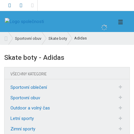
V
☰
y
h
Ú
Adidas
Sportovní obuv
Skate boty
l
v
e
o
Skate boty - Adidas
d
d
n
a
í
t
VŠECHNY KATEGORIE
s
t
Sportovní oblečení
r
a
Sportovní obuv
n
Outdoor a volný čas
a
Letní sporty
Zimní sporty