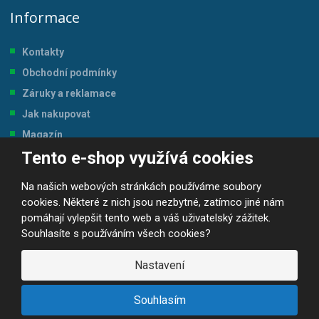
Informace
Kontakty
Obchodní podmínky
Záruky a reklamace
Jak nakupovat
Magazín
Tento e-shop využívá cookies
Tabulka velikostí
Na našich webových stránkách používáme soubory
cookies. Některé z nich jsou nezbytné, zatímco jiné nám
pomáhají vylepšit tento web a váš uživatelský zážitek.
Souhlasíte s používáním všech cookies?
© 2026, JP-SPORT.CZ SPORTOVNÍ POTŘEBY
Prohlášení o přístupnosti
|
Mapa stránek
|
|
GDPR
Nastavení
E
B
VYROBILA
R
Á
Souhlasím
N
A