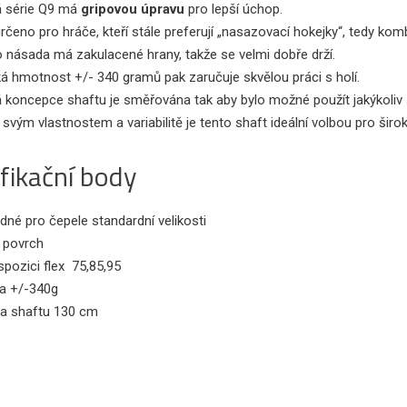
á série Q9 má
gripovou úpravu
pro lepší úchop.
rčeno pro hráče, kteří stále preferují „nasazovací hokejky“, tedy kom
 násada má zakulacené hrany, takže se velmi dobře drží.
á hmotnost +/- 340 gramů pak zaručuje skvělou práci s holí.
 koncepce shaftu je směřována tak aby bylo možné použít jakýkoliv s
 svým vlastnostem a variabilitě je tento shaft ideální volbou pro šir
fikační body
né pro čepele standardní velikosti
p povrch
spozici flex 75,85,95
a +/-340g
ka shaftu 130 cm