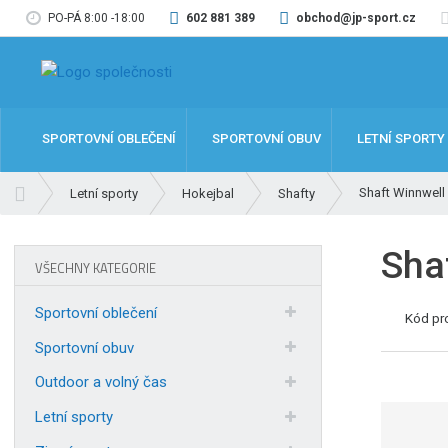
PO-PÁ 8:00 -18:00
602 881 389
obchod@jp-sport.cz
SPORTOVNÍ OBLEČENÍ
SPORTOVNÍ OBUV
LETNÍ SPORTY
Ú
Shaft Winnwell
Letní sporty
Hokejbal
Shafty
v
o
Sha
d
VŠECHNY KATEGORIE
n
í
Sportovní oblečení
Kód pr
s
t
Sportovní obuv
r
Outdoor a volný čas
a
n
Letní sporty
a