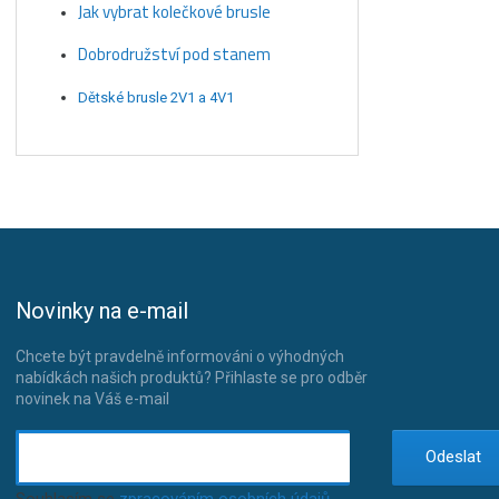
Jak vybrat kolečkové brusle
Dobrodružství pod stanem
Dětské brusle 2V1 a 4V1
Novinky na e-mail
Chcete být pravdelně informováni o výhodných
nabídkách našich produktů? Přihlaste se pro odběr
novinek na Váš e-mail
Odeslat