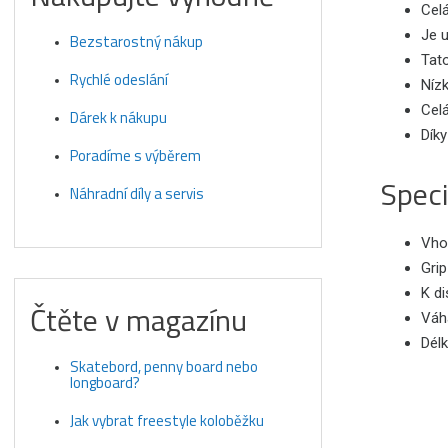
Cel
Je u
Bezstarostný nákup
Tato
Rychlé odeslání
Nízk
Celá
Dárek k nákupu
Díky
Poradíme s výběrem
Speci
Náhradní díly a servis
Vhod
Gri
K di
Čtěte v magazínu
Váh
Dél
Skatebord, penny board nebo
longboard?
Jak vybrat freestyle koloběžku