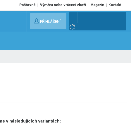
Poštovné
Výměna nebo vrácení zboží
Magazín
Kontakt
V
PŘIHLÁŠENÍ
y
h
l
e
d
a
t
e v následujících variantách: