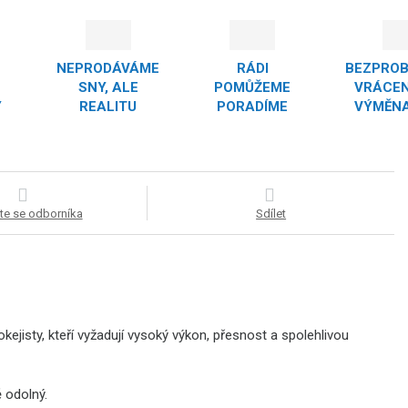
NEPRODÁVÁME
RÁDI
BEZPRO
SNY, ALE
POMŮŽEME
VRÁCEN
Y
REALITU
PORADÍME
VÝMĚNA
te se odborníka
Sdílet
ejisty, kteří vyžadují vysoký výkon, přesnost a spolehlivou
 odolný.