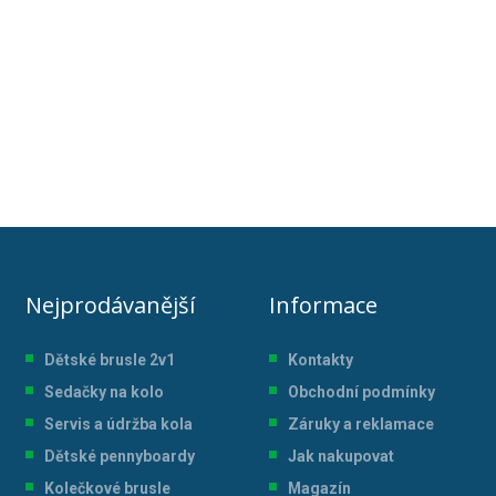
Nejprodávanější
Informace
Dětské brusle 2v1
Kontakty
Sedačky na kolo
Obchodní podmínky
Servis a údržba kol
a
Záruky a reklamace
Dětské pennyboardy
Jak nakupovat
Kolečkové brusle
Magazín