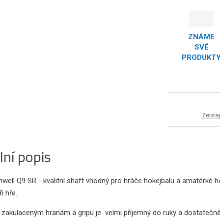
ZNÁME
SVÉ
PRODUKT
Zeptej
lní popis
well Q9 SR - kvalitní shaft vhodný pro hráče hokejbalu a amatérké hok
i hře.
y zakulaceným hranám a gripu je velmi příjemný do ruky a dostatečně