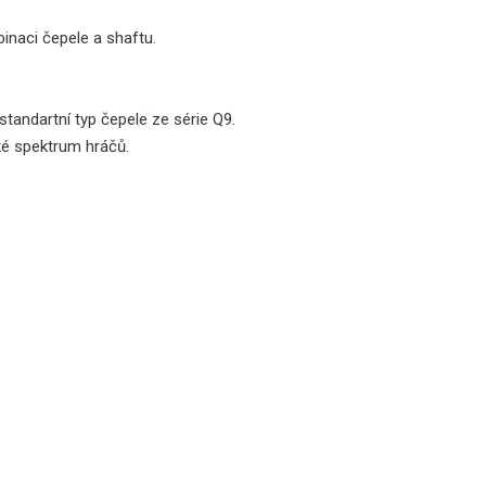
binaci čepele a shaftu.
tandartní typ čepele ze série Q9.
oké spektrum hráčů.