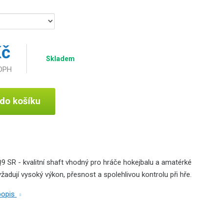
Kč
Skladem
 DPH
 do košíku
9 SR - kvalitní shaft vhodný pro hráče hokejbalu a amatérké
vyžadují vysoký výkon, přesnost a spolehlivou kontrolu při hře.
 popis