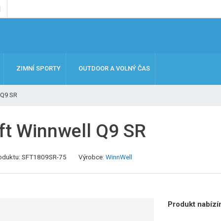
ZIMNÍ SPORTY
OUTDOOR A VOLNÝ ČAS
 Q9 SR
ft Winnwell Q9 SR
oduktu:
SFT1809SR-75
Výrobce:
WinnWell
Produkt nabízím