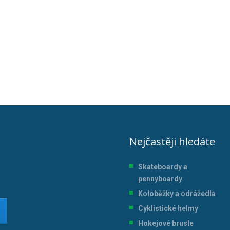
Nejčastěji hledáte
Skateboardy a
pennyboardy
Koloběžky a odrážedla
Cyklistické helmy
Hokejové brusle