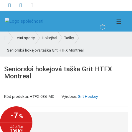
V
☰
y
h
Ú
Letní sporty
Hokejbal
Tašky
l
v
e
Seniorská hokejová taška Grit HTFX Montreal
o
d
d
n
a
Seniorská hokejová taška Grit HTFX
í
t
Montreal
s
t
r
K
a
Kód produktu:
HTFX-036-MO
Výrobce:
Grit Hockey
ó
n
d
a
-7
%
v
ý
Ušetříte
r
309 Kč