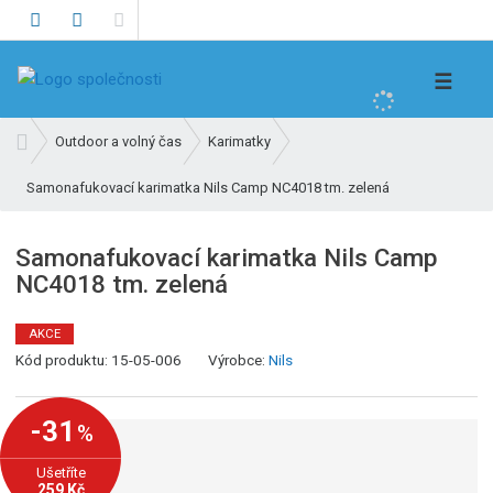
V
☰
y
h
Ú
Outdoor a volný čas
Karimatky
l
v
e
Samonafukovací karimatka Nils Camp NC4018 tm. zelená
o
d
d
n
a
Samonafukovací karimatka Nils Camp
í
t
NC4018 tm. zelená
s
t
r
AKCE
K
a
Kód produktu:
15-05-006
Výrobce:
Nils
ó
n
d
a
-31
%
v
ý
Ušetříte
r
259 Kč