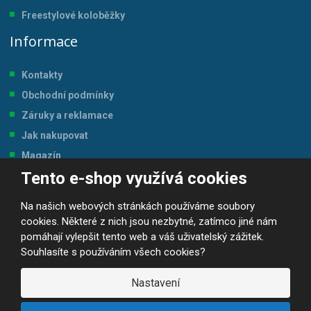
Freestylové koloběžky
Informace
Kontakty
Obchodní podmínky
Záruky a reklamace
Jak nakupovat
Magazín
Tento e-shop využívá cookies
Tabulka velikostí
Na našich webových stránkách používáme soubory
cookies. Některé z nich jsou nezbytné, zatímco jiné nám
pomáhají vylepšit tento web a váš uživatelský zážitek.
Souhlasíte s používáním všech cookies?
© 2026, JP-SPORT.CZ SPORTOVNÍ POTŘEBY
Prohlášení o přístupnosti
|
Mapa stránek
|
|
GDPR
Nastavení
E
B
VYROBILA
R
Á