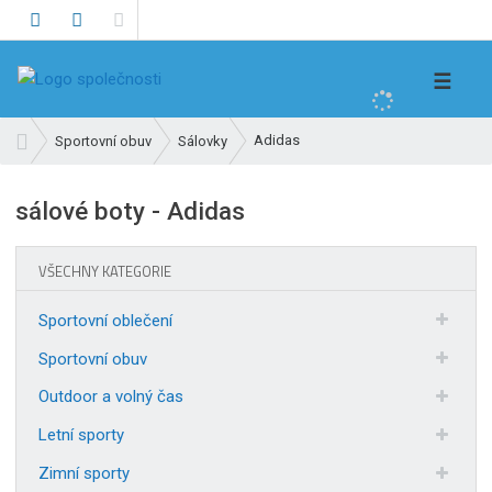
V
☰
y
h
Ú
Adidas
Sportovní obuv
Sálovky
l
v
e
o
sálové boty - Adidas
d
d
n
a
í
t
VŠECHNY KATEGORIE
s
t
Sportovní oblečení
r
a
Sportovní obuv
n
Outdoor a volný čas
a
Letní sporty
Zimní sporty