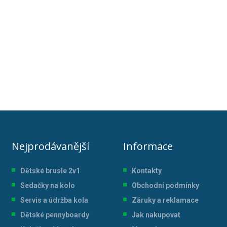
Nejprodávanější
Informace
Dětské brusle 2v1
Kontakty
Sedačky na kolo
Obchodní podmínky
Servis a údržba kol
a
Záruky a reklamace
Dětské pennyboardy
Jak nakupovat