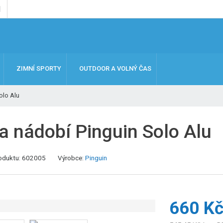
ZIMNÍ SPORTY
OUTDOOR A VOLNÝ ČAS
olo Alu
a nádobí Pinguin Solo Alu
K
oduktu:
602005
Výrobce:
Pinguin
ó
d
v
ý
660 K
r
o