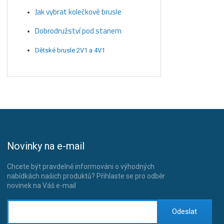
Jak vybrat kolečkové brusle
Dobrodružství pod stanem
Dětské brusle 2V1 a 4V1
Novinky na e-mail
Chcete být pravdelně informováni o výhodných
nabídkách našich produktů? Přihlaste se pro odběr
novinek na Váš e-mail
Odeslat