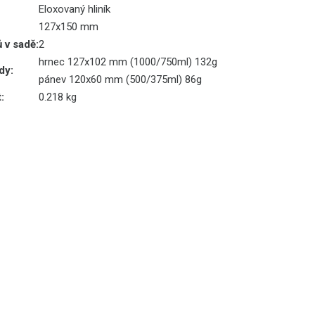
Eloxovaný hliník
127x150 mm
ů v sadě:
2
hrnec 127x102 mm (1000/750ml) 132g
dy:
pánev 120x60 mm (500/375ml) 86g
:
0.218 kg