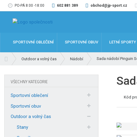
PO-PÁ 8:00 -18:00
602 881 389
obchod@jp-sport.cz
SPORTOVNÍ OBLEČENÍ
SPORTOVNÍ OBUV
LETNÍ SPORTY
Ú
Sada nádobí Pinguin S
Outdoor a volný čas
Nádobí
v
o
Sad
d
VŠECHNY KATEGORIE
n
í
Sportovní oblečení
Kód pr
s
t
Sportovní obuv
r
Outdoor a volný čas
a
n
Stany
a