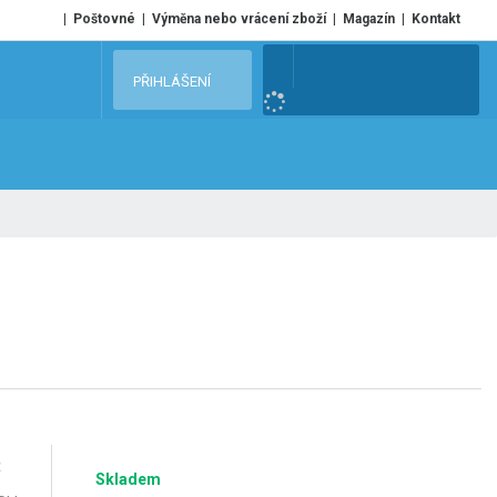
Poštovné
Výměna nebo vrácení zboží
Magazín
Kontakt
V
PŘIHLÁŠENÍ
y
h
l
e
d
a
t
č
Skladem