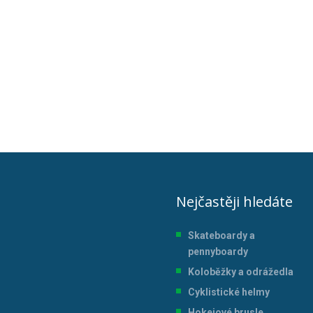
Nejčastěji hledáte
Skateboardy a
pennyboardy
Koloběžky a odrážedla
Cyklistické helmy
Hokejové brusle