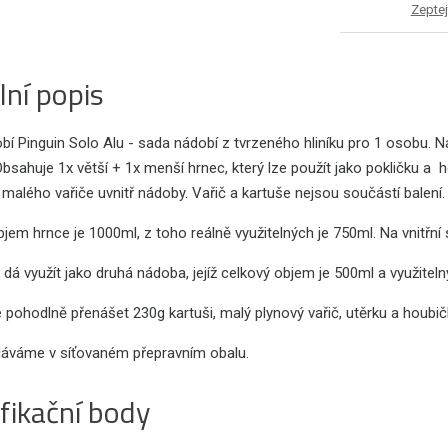
Zeptej
lní popis
bí Pinguin Solo Alu - sada nádobí z tvrzeného hliníku pro 1 osobu. 
Obsahuje 1x větší + 1x menší hrnec, který lze použít jako pokličku 
malého vařiče uvnitř nádoby. Vařič a kartuše nejsou součástí balení
jem hrnce je 1000ml, z toho reálně využitelných je 750ml. Na vnitřn
 dá využít jako druhá nádoba, jejíž celkový objem je 500ml a využitel
e pohodlně přenášet 230g kartuši, malý plynový vařič, utěrku a houbič
áváme v síťovaném přepravním obalu.
fikační body