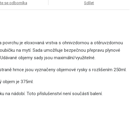
te se odborníka
Sdílet
Na povrchu je eloxovaná vrstva s ohnivzdornou a otěruvzdornou
a houbičku na mytí. Sada umožňuje bezpečnou přepravu plynové
. Udávané objemy sady jsou maximální/využitelné.
í straně hrnce jsou vyznačeny objemové rysky s rozlišením 250ml.
ný objem je 375ml.
ku na nádobí. Toto příslušenství není součástí balení.