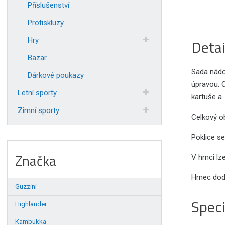
Příslušenství
Protiskluzy
Hry
Detai
Bazar
Sada nádo
Dárkové poukazy
úpravou. 
Letní sporty
kartuše a 
Zimní sporty
Celkový ob
Poklice se
Značka
V hrnci lz
Hrnec dod
Guzzini
Speci
Highlander
Kambukka