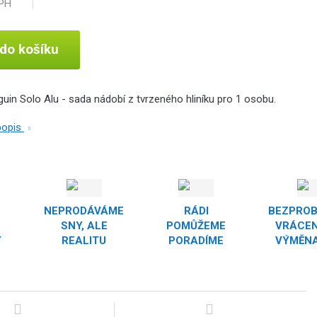
DPH
 do košíku
uin Solo Alu - sada nádobí z tvrzeného hliníku pro 1 osobu.
 popis
NEPRODÁVÁME
RÁDI
BEZPRO
SNY, ALE
POMŮŽEME
VRÁCEN
Y
REALITU
PORADÍME
VÝMĚNA