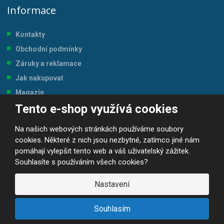
Informace
Kontakty
Obchodní podmínky
Záruky a reklamace
Jak nakupovat
Magazín
Tento e-shop využívá cookies
Tabulka velikostí
Na našich webových stránkách používáme soubory
cookies. Některé z nich jsou nezbytné, zatímco jiné nám
pomáhají vylepšit tento web a váš uživatelský zážitek.
Souhlasíte s používáním všech cookies?
© 2026, JP-SPORT.CZ SPORTOVNÍ POTŘEBY
Prohlášení o přístupnosti
|
Mapa stránek
|
|
GDPR
Nastavení
E
B
VYROBILA
R
Á
Souhlasím
N
A
.