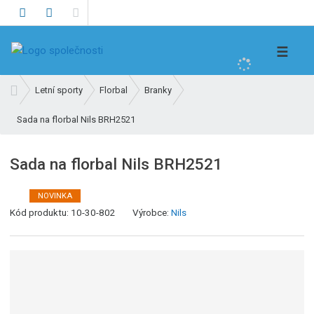
V
☰
y
h
Ú
Letní sporty
Florbal
Branky
l
v
e
Sada na florbal Nils BRH2521
o
d
d
n
a
Sada na florbal Nils BRH2521
í
t
s
NOVINKA
t
K
Kód produktu:
10-30-802
Výrobce:
Nils
r
ó
a
d
n
v
a
ý
r
o