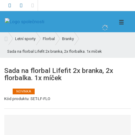
V
☰
y
h
Ú
Letní sporty
Florbal
Branky
l
v
e
Sada na florbal Lifefit 2x branka, 2x florbalka. 1x míček
o
d
d
n
a
Sada na florbal Lifefit 2x branka, 2x
í
t
florbalka. 1x míček
s
t
r
NOVINKA
K
a
Kód produktu:
SET-LF-FLO
ó
n
d
a
v
ý
r