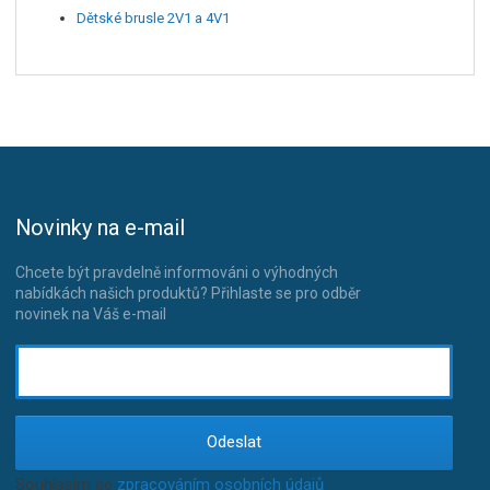
Dětské brusle 2V1 a 4V1
Novinky na e-mail
Chcete být pravdelně informováni o výhodných
nabídkách našich produktů? Přihlaste se pro odběr
novinek na Váš e-mail
Odeslat
Souhlasím se
zpracováním osobních údajů
.