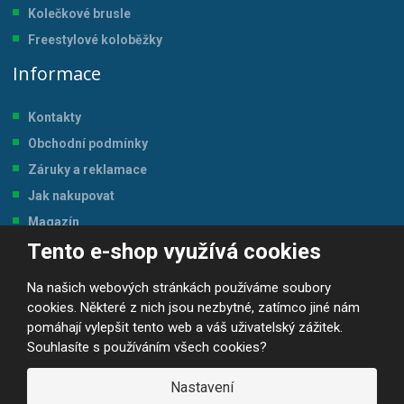
Kolečkové brusle
Freestylové koloběžky
Informace
Kontakty
Obchodní podmínky
Záruky a reklamace
Jak nakupovat
Magazín
Tento e-shop využívá cookies
Tabulka velikostí
Na našich webových stránkách používáme soubory
cookies. Některé z nich jsou nezbytné, zatímco jiné nám
pomáhají vylepšit tento web a váš uživatelský zážitek.
Souhlasíte s používáním všech cookies?
© 2026, JP-SPORT.CZ SPORTOVNÍ POTŘEBY
Prohlášení o přístupnosti
|
Mapa stránek
|
|
GDPR
Nastavení
E
B
VYROBILA