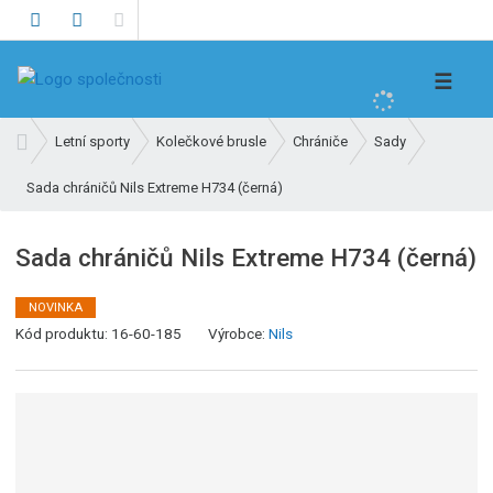
V
☰
y
h
Ú
Letní sporty
Kolečkové brusle
Chrániče
Sady
l
v
e
Sada chráničů Nils Extreme H734 (černá)
o
d
d
n
a
Sada chráničů Nils Extreme H734 (černá)
í
t
s
NOVINKA
t
K
Kód produktu:
16-60-185
Výrobce:
Nils
r
ó
a
d
n
v
a
ý
r
o