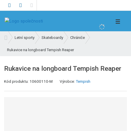
V
☰
y
h
Ú
Letní sporty
Skateboardy
Chrániče
l
v
e
Rukavice na longboard Tempish Reaper
o
d
d
n
a
Rukavice na longboard Tempish Reaper
í
t
s
K
Kód produktu:
10600110-M
Výrobce:
Tempish
t
ó
r
d
a
v
n
ý
a
r
o
b