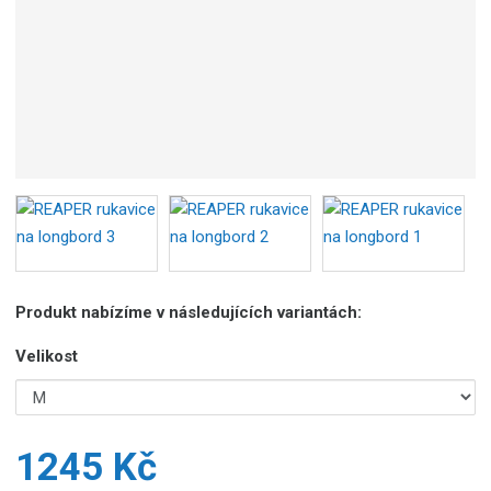
c
e
:
8
5
9
2
6
7
8
0
5
0
Produkt nabízíme v následujících variantách:
5
9
Velikost
0
1245 Kč