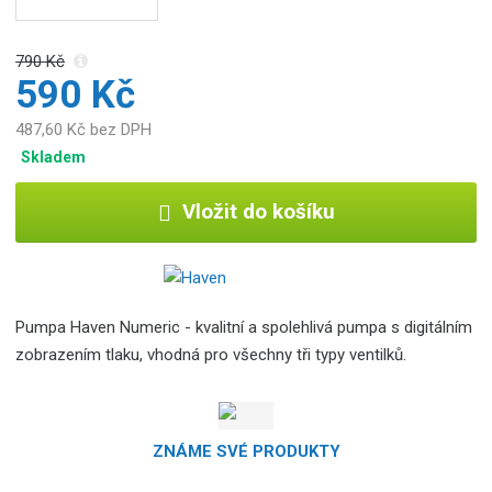
b
c
e
790 Kč
:
590 Kč
8
487,60 Kč bez DPH
5
9
Skladem
5
5
Vložit do košíku
6
7
4
8
3
Pumpa Haven Numeric - kvalitní a spolehlivá pumpa s digitálním
9
zobrazením tlaku, vhodná pro všechny tři typy ventilků.
8
1
ZNÁME SVÉ PRODUKTY