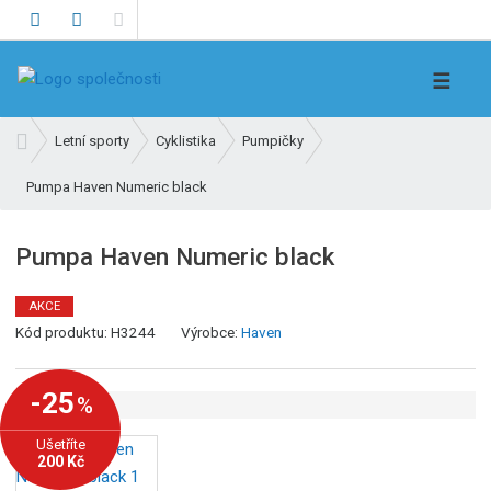
V
☰
y
h
Ú
Letní sporty
Cyklistika
Pumpičky
l
v
e
Pumpa Haven Numeric black
o
d
d
n
a
Pumpa Haven Numeric black
í
t
s
AKCE
t
K
Kód produktu:
H3244
Výrobce:
Haven
r
ó
a
d
n
-25
%
v
a
ý
Ušetříte
r
200 Kč
o