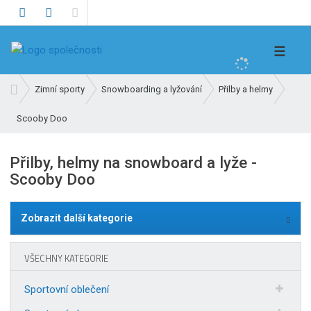
V
☰
y
h
Ú
Zimní sporty
Snowboarding a lyžování
Přilby a helmy
l
v
e
Scooby Doo
o
d
d
n
a
Přilby, helmy na snowboard a lyže -
í
t
Scooby Doo
s
t
r
Zobrazit další kategorie
a
n
a
VŠECHNY KATEGORIE
Sportovní oblečení