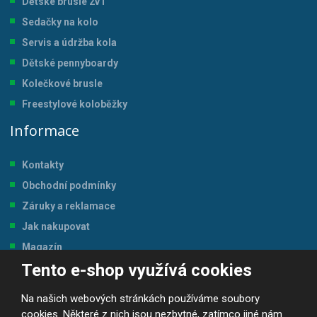
Dětské brusle 2v1
Sedačky na kolo
Servis a údržba kol
a
Dětské pennyboardy
Kolečkové brusle
Freestylové koloběžky
Informace
Kontakty
Obchodní podmínky
Záruky a reklamace
Jak nakupovat
Magazín
Tento e-shop využívá cookies
Tabulka velikostí
Na našich webových stránkách používáme soubory
cookies. Některé z nich jsou nezbytné, zatímco jiné nám