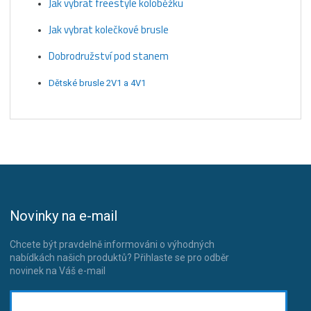
Jak vybrat freestyle koloběžku
Jak vybrat kolečkové brusle
Dobrodružství pod stanem
Dětské brusle 2V1 a 4V1
Novinky na e-mail
Chcete být pravdelně informováni o výhodných
nabídkách našich produktů? Přihlaste se pro odběr
novinek na Váš e-mail