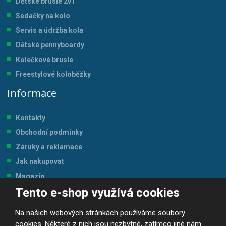
Dětské brusle 2v1
Sedačky na kolo
Servis a údržba kol
a
Dětské pennyboardy
Kolečkové brusle
Freestylové koloběžky
Informace
Kontakty
Obchodní podmínky
Záruky a reklamace
Jak nakupovat
Magazín
Tento e-shop využívá cookies
Tabulka velikostí
Na našich webových stránkách používáme soubory
cookies. Některé z nich jsou nezbytné, zatímco jiné nám