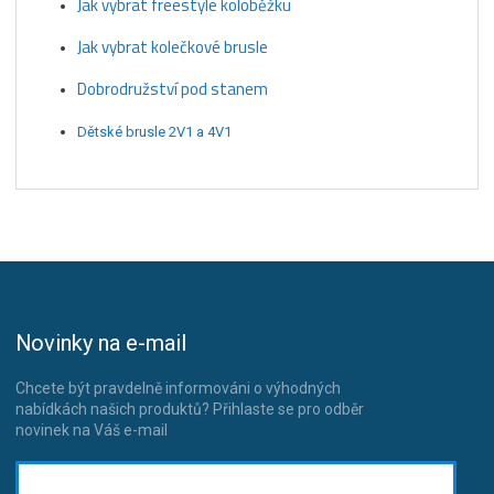
Jak vybrat freestyle koloběžku
Jak vybrat kolečkové brusle
Dobrodružství pod stanem
Dětské brusle 2V1 a 4V1
Novinky na e-mail
Chcete být pravdelně informováni o výhodných
nabídkách našich produktů? Přihlaste se pro odběr
novinek na Váš e-mail