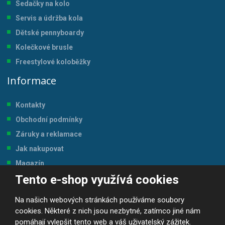
Sedačky na kolo
Servis a údržba kol
a
Dětské pennyboardy
Kolečkové brusle
Freestylové koloběžky
Informace
Kontakty
Obchodní podmínky
Záruky a reklamace
Jak nakupovat
Magazín
Tento e-shop využívá cookies
Tabulka velikostí
Na našich webových stránkách používáme soubory
cookies. Některé z nich jsou nezbytné, zatímco jiné nám
pomáhají vylepšit tento web a váš uživatelský zážitek.