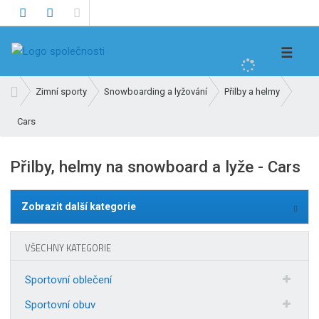
V
☰
y
h
Ú
Zimní sporty
Snowboarding a lyžování
Přilby a helmy
l
v
e
Cars
o
d
d
n
a
Přilby, helmy na snowboard a lyže - Cars
í
t
s
t
Zobrazit další kategorie
r
a
VŠECHNY KATEGORIE
n
a
Sportovní oblečení
Sportovní obuv