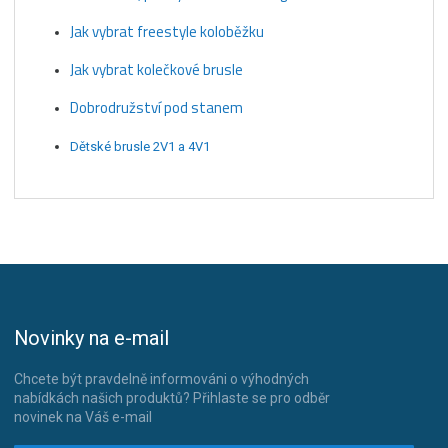
Jak vybrat freestyle koloběžku
Jak vybrat kolečkové brusle
Dobrodružství pod stanem
Dětské brusle 2V1 a 4V1
Novinky na e-mail
Chcete být pravdelně informováni o výhodných
nabídkách našich produktů? Přihlaste se pro odběr
novinek na Váš e-mail