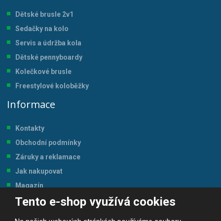
Dětské brusle 2v1
Sedačky na kolo
Servis a údržba kol
a
Dětské pennyboardy
Kolečkové brusle
Freestylové koloběžky
Informace
Kontakty
Obchodní podmínky
Záruky a reklamace
Jak nakupovat
Magazín
Tento e-shop využívá cookies
Tabulka velikostí