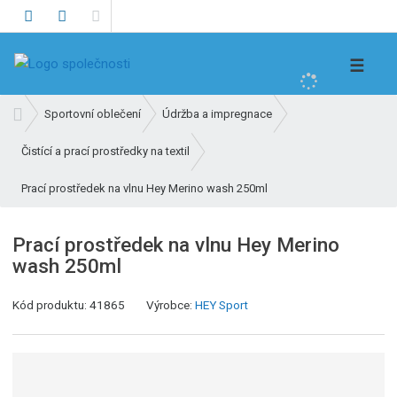
V
☰
y
h
Ú
Sportovní oblečení
Údržba a impregnace
l
v
e
Čistící a prací prostředky na textil
o
d
d
Prací prostředek na vlnu Hey Merino wash 250ml
n
a
í
t
s
Prací prostředek na vlnu Hey Merino
t
wash 250ml
r
a
K
Kód produktu:
41865
Výrobce:
HEY Sport
n
ó
a
d
v
ý